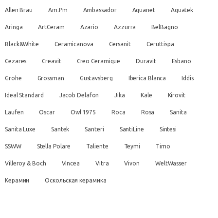
Allen Brau
Am.Pm
Ambassador
Aquanet
Aquatek
Aringa
ArtCeram
Azario
Azzurra
BelBagno
Black&White
Ceramicanova
Cersanit
Ceruttispa
Cezares
Creavit
Creo Ceramique
Duravit
Esbano
Grohe
Grossman
Gustavsberg
Iberica Blanca
Iddis
Ideal Standard
Jacob Delafon
Jika
Kale
Kirovit
Laufen
Oscar
Owl 1975
Roca
Rosa
Sanita
Sanita Luxe
Santek
Santeri
SantiLine
Sintesi
SSWW
Stella Polare
Taliente
Teymi
Timo
Villeroy & Boch
Vincea
Vitra
Vivon
WeltWasser
Керамин
Оскольская керамика