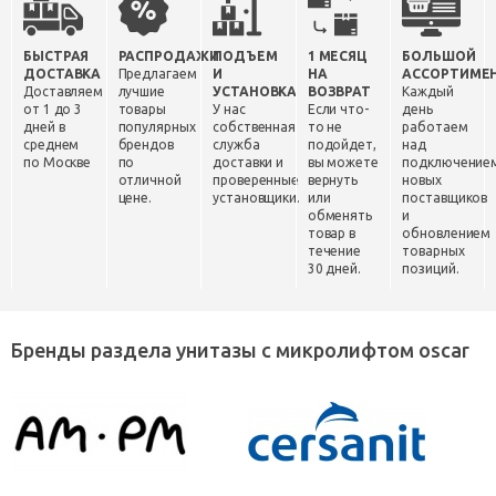
БЫСТРАЯ
РАСПРОДАЖИ
ПОДЪЕМ
1 МЕСЯЦ
БОЛЬШОЙ
ДОСТАВКА
Предлагаем
И
НА
АССОРТИМЕ
Доставляем
лучшие
УСТАНОВКА
ВОЗВРАТ
Каждый
от 1 до 3
товары
У нас
Если что-
день
дней в
популярных
собственная
то не
работаем
среднем
брендов
служба
подойдет,
над
по Москве
по
доставки и
вы можете
подключение
отличной
проверенные
вернуть
новых
цене.
установщики.
или
поставщиков
обменять
и
товар в
обновлением
течение
товарных
30 дней.
позиций.
Бренды раздела унитазы с микролифтом oscar