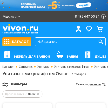
Москва
8 495 647 00 84
i
КАТАЛОГ
МЕБЕЛЬ ДЛЯ ВАННОЙ
ВАННЫ
ДУШЕВ
Каталог
Санфаянс
Унитазы
Унитазы с микролифтом
Унитазы 
Унитазы с микролифтом Oscar
6 товаров
Фильтры
Сначала
дешевле
Производитель:
Oscar