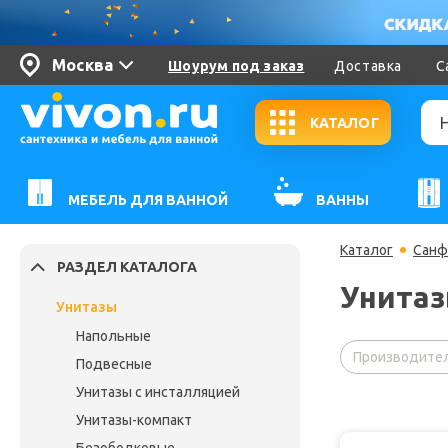
Москва
Шоурум под заказ
Доставка
С
КАТАЛОГ
МЕБЕЛЬ ДЛЯ ВАННОЙ
ВАННЫ
Каталог
Санф
РАЗДЕЛ КАТАЛОГА
Унитаз
Унитазы
Напольные
Производител
Подвесные
Унитазы с инсталляцией
Унитазы-компакт