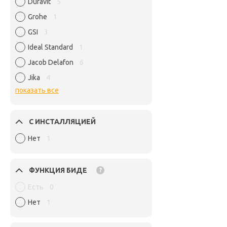
Duravit
5
Grohe
1
GSI
3
Ideal Standard
1
Jacob Delafon
6
Jika
4
показать все
С ИНСТАЛЛЯЦИЕЙ
Нет
1
ФУНКЦИЯ БИДЕ
?
Есть
0
Нет
1