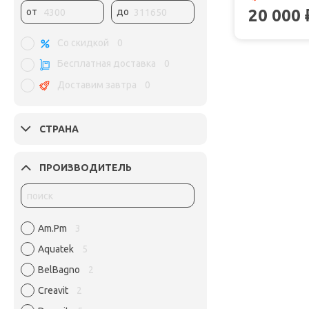
20 000
от
до
Со скидкой
0
Бесплатная доставка
0
Доставим завтра
0
СТРАНА
ПРОИЗВОДИТЕЛЬ
Am.Pm
3
Aquatek
5
BelBagno
2
Creavit
2