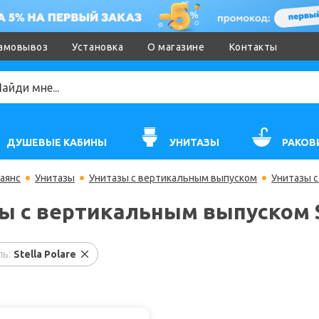
амовывоз
Установка
О магазине
Контакты
ДУШЕВЫЕ КАБИНЫ
УНИТАЗЫ
РАКОВ
аянс
Унитазы
Унитазы с вертикальным выпуском
Унитазы с
ы с вертикальным выпуском St
ь:
Stella Polare