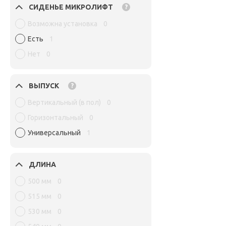
СИДЕНЬЕ МИКРОЛИФТ
?
Возможна установка
0
Есть
1
Нет
0
ВЫПУСК
?
Вертикальный (в пол)
0
Горизонтальный
0
Универсальный
1
ДЛИНА
500 мм
0
515 мм
0
530 мм
0