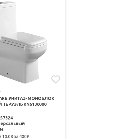
LARE УНИТАЗ-МОНОБЛОК
 ТЕРУЭЛЬ KN6130000
457324
версальный
мм
 10.08
за 400
₽