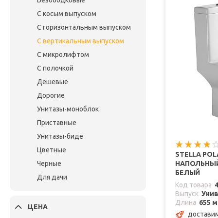
Безободковые
С косым выпуском
С горизонтальным выпуском
С вертикальным выпуском
С микролифтом
С полочкой
Дешевые
Дорогие
Унитазы-моноблок
Приставные
Унитазы-биде
Цветные
STELLA PO
Черные
НАПОЛЬНЫЙ
БЕЛЫЙ
Для дачи
Код товара
Выпуск
Уни
Длина
655 
ЦЕНА
доставим