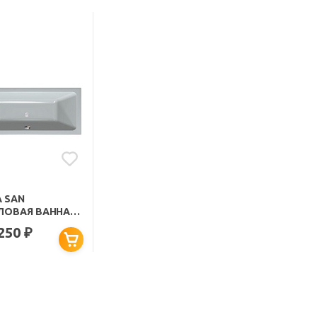
A SAN
ЛОВАЯ ВАННА
TRA LUXUS
 250
₽
0