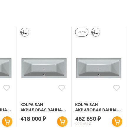
-17%
KOLPA SAN
KOLPA SAN
ННА
АКРИЛОВАЯ ВАННА
АКРИЛОВАЯ ВАННА
ELEKTRA MAGIC
ELEKTRA SPECIAL
418 000
462 650
₽
₽
170X80
170X75
555 180
₽