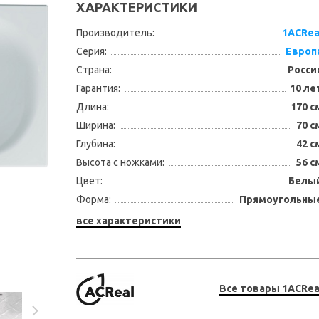
ХАРАКТЕРИСТИКИ
Производитель:
1ACRea
Серия:
Европ
Страна:
Росси
Гарантия:
10 ле
Длина:
170 с
Ширина:
70 с
Глубина:
42 с
Высота с ножками:
56 с
Цвет:
Белы
Форма:
Прямоугольны
все характеристики
Все товары 1ACRea