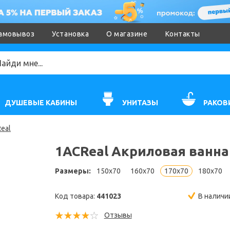
амовывоз
Установка
О магазине
Контакты
ДУШЕВЫЕ КАБИНЫ
УНИТАЗЫ
РАКОВ
eal
1ACReal Акриловая ванна
Размеры:
150x70
160x70
170x70
180x70
Код товара:
441023
В наличи
Отзывы