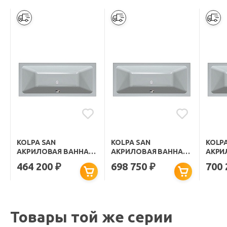
KOLPA SAN
KOLPA SAN
KOLP
АКРИЛОВАЯ ВАННА
АКРИЛОВАЯ ВАННА
АКРИ
ELEKTRA SPECIAL
ELEKTRA LUXUS
ELEK
464 200
698 750
700
₽
₽
170X80
170X75
170X8
Товары той же серии