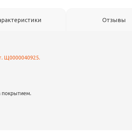
арактеристики
Отзывы
рт. Щ0000040925.
м покрытием.