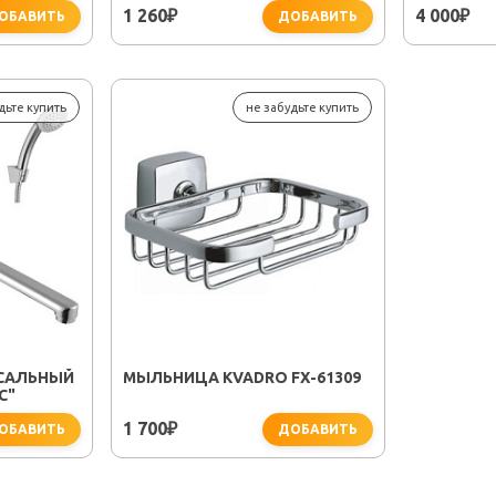
/ЕВРОПА
1 260
4 000
₽
₽
ОБАВИТЬ
ДОБАВИТЬ
дьте купить
не забудьте купить
РСАЛЬНЫЙ
МЫЛЬНИЦА KVADRO FX-61309
C"
1 700
₽
ОБАВИТЬ
ДОБАВИТЬ