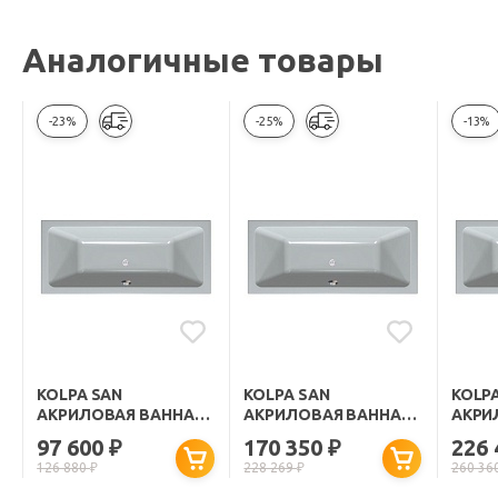
Аналогичные товары
-23%
-25%
-13%
KOLPA SAN
KOLPA SAN
KOLP
АКРИЛОВАЯ ВАННА
АКРИЛОВАЯ ВАННА
АКРИ
ELEKTRA BASIS 170X80
ELEKTRA STANDART
ELEK
97 600
170 350
226
₽
₽
170X80
170X8
126 880
₽
228 269
₽
260 36