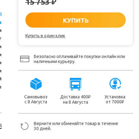
15 753
₽
l
КУПИТЬ
а
я
Купить в один клик
т
м
м
Безопасно оплачивайте покупки онлайн или
наличными курьеру.
м
м
й
е
Самовывоз
Доставка 400
Установка
₽
с 8 Августа
от 7000
на 8 Августа
₽
Верните или обменяйте товар в течение
l
30 дней.