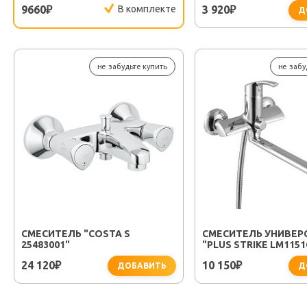
НЕРЕЯ/УЛЬТРА/РИГА
9660
В комплекте
3 920
₽
₽
170
Д
не забудьте купить
не забу
СМЕСИТЕЛЬ "COSTA S
СМЕСИТЕЛЬ УНИВЕ
25483001"
"PLUS STRIKE LM1151
24 120
10 150
₽
₽
ДОБАВИТЬ
Д