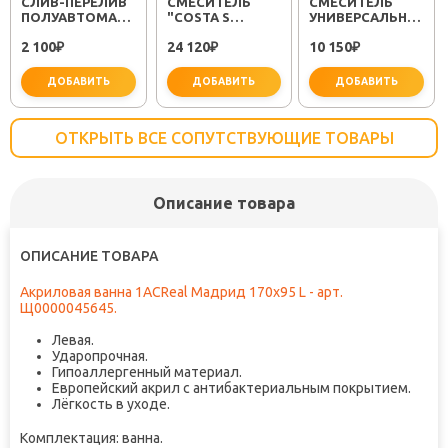
CЛИВ-ПЕРЕЛИВ
СМЕСИТЕЛЬ
СМЕСИТЕЛЬ
ПОЛУАВТОМАТ
"COSTA S
УНИВЕРСАЛЬНЫЙ
EM311
25483001"
"PLUS STRIKE
2 100
24 120
10 150
₽
₽
LM1151C"
₽
ДОБАВИТЬ
ДОБАВИТЬ
ДОБАВИТЬ
ОТКРЫТЬ ВСЕ СОПУТСТВУЮЩИЕ ТОВАРЫ
Описание товара
не забудьте купить
не заб
ОПИСАНИЕ ТОВАРА
Акриловая ванна 1ACReal Мадрид 170x95 L - арт.
Щ0000045645.
Левая.
Ударопрочная.
Гипоаллергенный материал.
Европейский акрил с антибактериальным покрытием.
Лёгкость в уходе.
Комплектация: ванна.