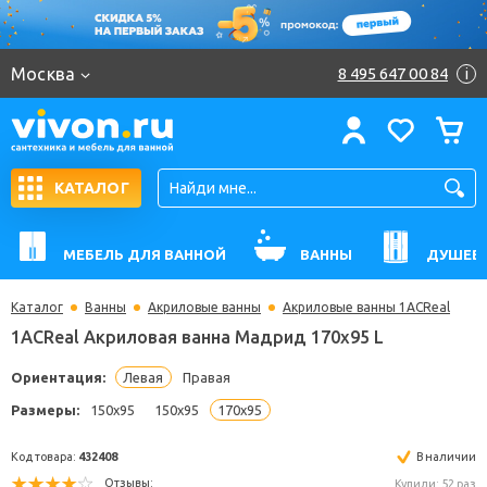
Москва
8 495 647 00 84
i
КАТАЛОГ
МЕБЕЛЬ ДЛЯ ВАННОЙ
ВАННЫ
ДУШЕВ
Каталог
Ванны
Акриловые ванны
Акриловые ванны 1ACReal
1ACReal Акриловая ванна Мадрид 170x95 L
Ориентация:
Левая
Правая
Размеры:
150x95
150x95
170x95