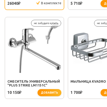
26040
В комплекте
5 710
₽
₽
Д
не забудьте купить
не забу
СМЕСИТЕЛЬ УНИВЕРСАЛЬНЫЙ
МЫЛЬНИЦА KVADRO F
"PLUS STRIKE LM1151C"
10 150
1 700
₽
₽
ДОБАВИТЬ
Д