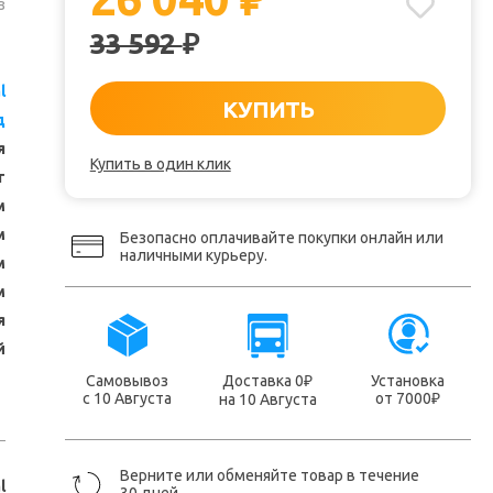
₽
з
33 592
₽
l
КУПИТЬ
д
я
Купить в один клик
т
м
м
Безопасно оплачивайте покупки онлайн или
наличными курьеру.
м
м
я
й
Самовывоз
Доставка 0
Установка
₽
с 10 Августа
от 7000
на 10 Августа
₽
Верните или обменяйте товар в течение
l