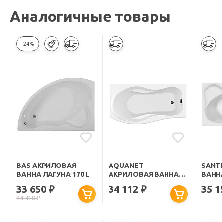
Аналогичные товары
-24%
BAS АКРИЛОВАЯ
AQUANET
SANT
ВАННА ЛАГУНА 170 L
АКРИЛОВАЯ ВАННА
ВАННА
BORNEO R
33 650
34 112
35 
₽
₽
44 418
₽