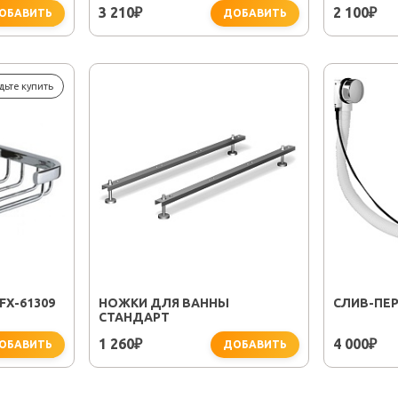
3 210
2 100
₽
₽
ОБАВИТЬ
ДОБАВИТЬ
дьте купить
X-61309
НОЖКИ ДЛЯ ВАННЫ
CЛИВ-ПЕР
СТАНДАРТ
1 260
4 000
₽
₽
ОБАВИТЬ
ДОБАВИТЬ