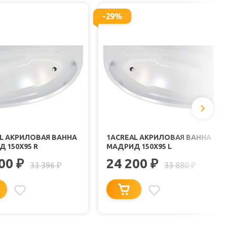
-29%
L АКРИЛОВАЯ ВАННА
1ACREAL АКРИЛОВАЯ ВАННА
 150X95 R
МАДРИД 150X95 L
200
24 200
₽
₽
33 396
33 880
₽
₽