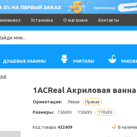
амовывоз
Установка
О магазине
Контакты
ДУШЕВЫЕ КАБИНЫ
УНИТАЗЫ
РАКОВ
eal
1ACReal Акриловая ванна
Ориентация:
Левая
Правая
Размеры:
150x95
150x95
170x95
Код товара:
432409
В наличи