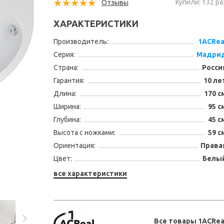
Купили: 132 ра
Отзывы
ХАРАКТЕРИСТИКИ
Производитель:
1ACRea
Серия:
Мадри
Страна:
Росси
Гарантия:
10 ле
Длина:
170 с
Ширина:
95 с
Глубина:
45 с
Высота с ножками:
59 с
Ориентация:
Права
Цвет:
Белы
все характеристики
Все товары 1ACRea