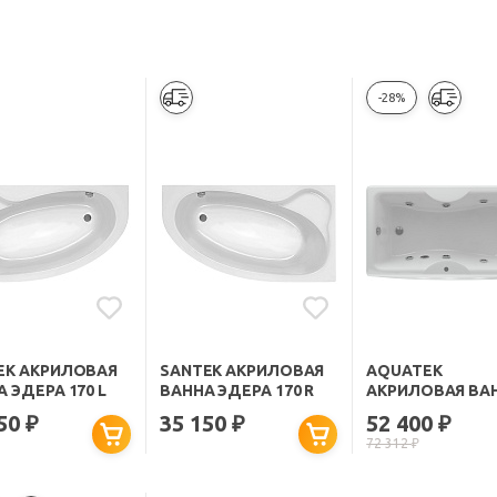
-28%
EK АКРИЛОВАЯ
SANTEK АКРИЛОВАЯ
AQUATEK
 ЭДЕРА 170 L
ВАННА ЭДЕРА 170 R
АКРИЛОВАЯ ВА
ФЕНИКС 170 С
150
35 150
52 400
₽
₽
₽
ГИДРОМАССАЖ
72 312
₽