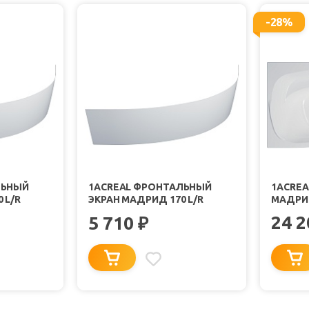
-28%
ЛЬНЫЙ
1ACREAL ФРОНТАЛЬНЫЙ
1ACREA
 L/R
ЭКРАН МАДРИД 170 L/R
МАДРИД
24 
5 710
₽