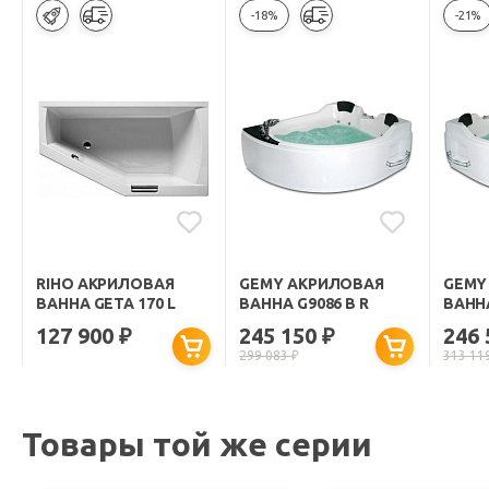
-18%
-21%
RIHO АКРИЛОВАЯ
GEMY АКРИЛОВАЯ
GEMY
ВАННА GETA 170 L
ВАННА G9086 B R
ВАННА
127 900
245 150
246
₽
₽
299 083
₽
313 11
Товары той же серии