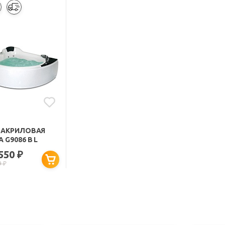
 АКРИЛОВАЯ
 G9086 B L
 550
₽
9
₽