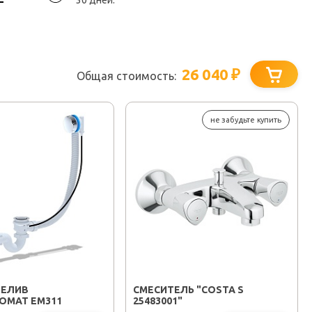
30 дней.
26 040
₽
Общая стоимость:
не забудьте купить
РЕЛИВ
СМЕСИТЕЛЬ "COSTA S
ОМАТ EM311
25483001"