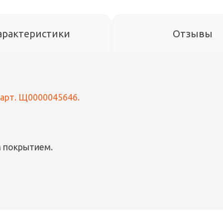
арактеристики
Отзывы
 арт. Щ0000045646.
м покрытием.