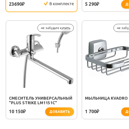
23690
В комплекте
5 290
₽
₽
Д
не забудьте купить
не забу
СМЕСИТЕЛЬ УНИВЕРСАЛЬНЫЙ
МЫЛЬНИЦА KVADRO F
"PLUS STRIKE LM1151C"
10 150
1 700
₽
₽
ДОБАВИТЬ
Д