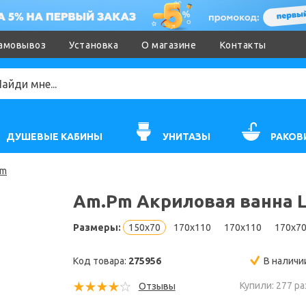
амовывоз
Установка
О магазине
Контакты
ДУШЕВЫЕ КАБИНЫ
УНИТАЗЫ
РАКОВ
Pm
Am.Pm Акриловая ванна L
Размеры:
150x70
170x110
170x110
170x7
Код товара:
275956
В наличи
Купили: 277 ра
Отзывы