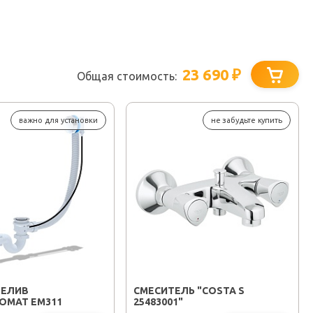
Видео
23 690
₽
Общая стоимость:
важно для установки
не забудьте купить
РЕЛИВ
СМЕСИТЕЛЬ "COSTA S
ОМАТ EM311
25483001"