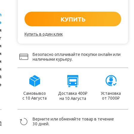
m
КУПИТЬ
e
я
Купить в один клик
т
м
м
Безопасно оплачивайте покупки онлайн или
наличными курьеру.
м
м
й
е
Самовывоз
Доставка 400
Установка
₽
с 10 Августа
от 7000
на 10 Августа
₽
Верните или обменяйте товар в течение
m
30 дней.