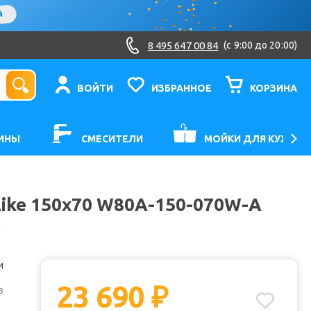
8 495 647 00 84
(c 9:00 до 20:00)
ВОЙТИ
ИЗБРАННОЕ
КОРЗИНА
ИНЫ
СМЕСИТЕЛИ
МОЙКИ ДЛЯ КУХНИ
ike 150х70 W80A-150-070W-A
0
и
23 690
₽
з