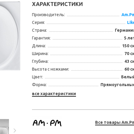
ХАРАКТЕРИСТИКИ
Производитель:
Am.P
Серия:
Lik
Страна:
Германи
Гарантия:
5 ле
Длина:
150 с
Ширина:
70 с
Смотреть видео
Глубина:
43 с
Высота с ножками:
60 с
Цвет:
Белы
Форма:
Прямоугольны
все характеристики
Все товары Am.P