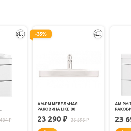
-35%
AM.PM МЕБЕЛЬНАЯ
AM.PM 
РАКОВИНА LIKE 80
РАКОВИН
Й ГЛЯНЕЦ
ПОДВЕС
23 290
₽
23 
 484
35 595
₽
₽