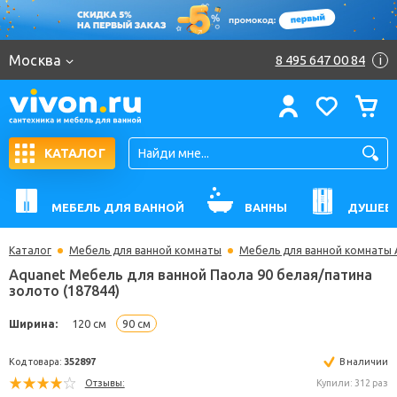
Москва
8 495 647 00 84
i
КАТАЛОГ
МЕБЕЛЬ ДЛЯ ВАННОЙ
ВАННЫ
ДУШЕВ
Каталог
Мебель для ванной комнаты
Мебель для ванной комнаты 
Aquanet Мебель для ванной Паола 90 белая/пати
золото (187844)
Ширина:
120 см
90 см