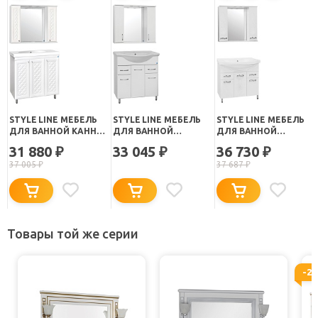
STYLE LINE МЕБЕЛЬ
STYLE LINE МЕБЕЛЬ
STYLE LINE МЕБЕЛЬ
ДЛЯ ВАННОЙ КАННА
ДЛЯ ВАННОЙ
ДЛЯ ВАННОЙ
90
СТАНДАРТ №26 90
ВЕНЕЦИЯ - 90
31 880
33 045
36 730
₽
₽
₽
37 005
₽
37 687
₽
Товары той же серии
-2