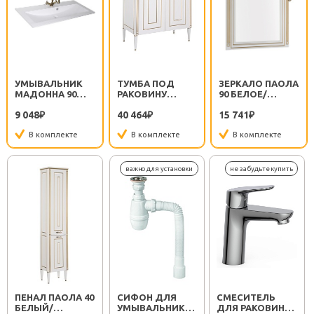
УМЫВАЛЬНИК
ТУМБА ПОД
ЗЕРКАЛО ПАОЛА
МАДОННА 90
РАКОВИНУ
90 БЕЛОЕ/
164748
ПАОЛА 90
ПАТИНА
9 048
40 464
15 741
₽
БЕЛЫЙ/
₽
ЗОЛОТО
₽
ЗОЛОТО
(186108)
В комплекте
В комплекте
В комплекте
ПЕНАЛ ПАОЛА 40
СИФОН ДЛЯ
СМЕСИТЕЛЬ
БЕЛЫЙ/
УМЫВАЛЬНИКА
ДЛЯ РАКОВИНЫ