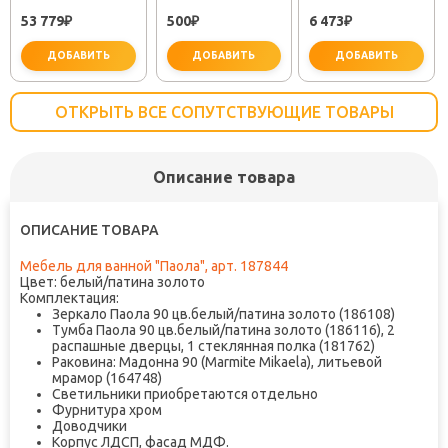
ЗОЛОТО
МИНОР
SEMBOKU ХРОМ
53 779
500
6 473
₽
(30718050)
₽
TOK-SEM-1011
₽
ДОБАВИТЬ
ДОБАВИТЬ
ДОБАВИТЬ
ОТКРЫТЬ ВСЕ СОПУТСТВУЮЩИЕ ТОВАРЫ
Описание товара
важно для установки
не заб
ОПИСАНИЕ ТОВАРА
Мебель для ванной "Паола", арт. 187844
Цвет: белый/патина золото
Комплектация:
Зеркало Паола 90 цв.белый/патина золото (186108)
Тумба Паола 90 цв.белый/патина золото (186116), 2
распашные дверцы, 1 стеклянная полка (181762)
Раковина: Мадонна 90 (Marmite Mikaela), литьевой
мрамор (164748)
Светильники приобретаются отдельно
Фурнитура хром
Доводчики
Корпус ЛДСП, фасад МДФ.