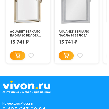
AQUANET ЗЕРКАЛО
AQUANET ЗЕРКАЛО
ПАОЛА 90 БЕЛОЕ/
ПАОЛА 90 БЕЛОЕ/
ПАТИНА ЗОЛОТО
ПАТИНА СЕРЕБРО
15 741
15 741
₽
₽
(186108)
(181769)
(
Номер для Москвы