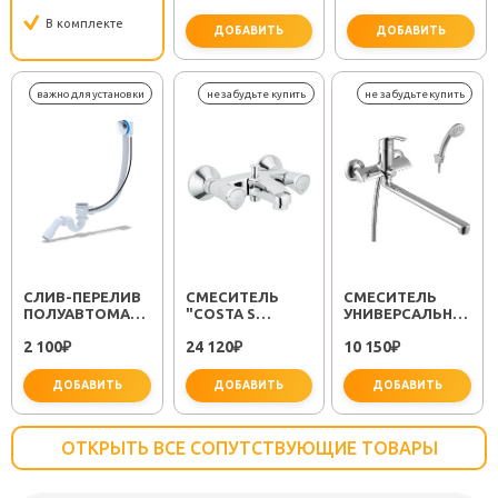
170X70
В комплекте
ДОБАВИТЬ
ДОБАВИТЬ
CЛИВ-ПЕРЕЛИВ
СМЕСИТЕЛЬ
СМЕСИТЕЛЬ
ПОЛУАВТОМАТ
"COSTA S
УНИВЕРСАЛЬНЫЙ
EM311
25483001"
"PLUS STRIKE
2 100
24 120
10 150
₽
₽
LM1151C"
₽
ДОБАВИТЬ
ДОБАВИТЬ
ДОБАВИТЬ
ОТКРЫТЬ ВСЕ СОПУТСТВУЮЩИЕ ТОВАРЫ
важно для установки
не забудьте купить
не заб