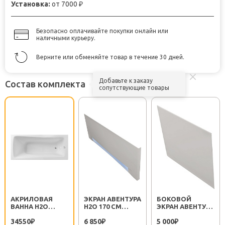
Установка:
от 7000
₽
Безопасно оплачивайте покупки онлайн или
наличными курьеру.
Верните или обменяйте товар в течение 30 дней.
Добавьте к заказу
Состав комплекта
сопутствующие товары
АКРИЛОВАЯ
ЭКРАН АВЕНТУРА
БОКОВОЙ
ВАННА H2O
H2O 170 СМ
ЭКРАН АВЕНТУРА
АВЕНТУРА
ФРОНТАЛЬНЫЙ
H2O 170 СМ
34550
6 850
5 000
STANDART
₽
₽
ЛЕВЫЙ
₽