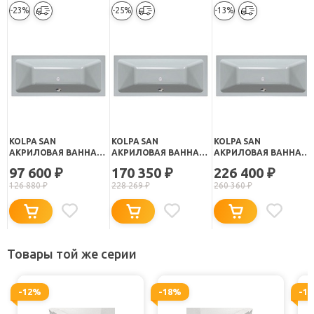
-23%
-25%
-13%
KOLPA SAN
KOLPA SAN
KOLPA SAN
АКРИЛОВАЯ ВАННА
АКРИЛОВАЯ ВАННА
АКРИЛОВАЯ ВАННА
ELEKTRA BASIS 170X80
ELEKTRA STANDART
ELEKTRA OPTIMA
97 600
170 350
226 400
₽
₽
₽
170X80
170X80
126 880
₽
228 269
₽
260 360
₽
Товары той же серии
-12%
-18%
-1