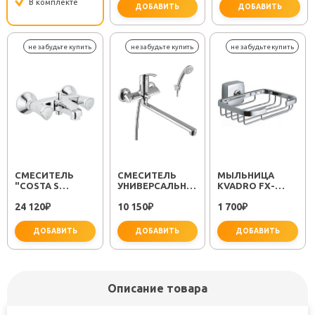
В комплекте
ДОБАВИТЬ
ДОБАВИТЬ
важно 
СМЕСИТЕЛЬ
СМЕСИТЕЛЬ
МЫЛЬНИЦА
"COSTA S
УНИВЕРСАЛЬНЫЙ
KVADRO FX-
25483001"
"PLUS STRIKE
61309
24 120
10 150
1 700
₽
LM1151C"
₽
₽
ДОБАВИТЬ
ДОБАВИТЬ
ДОБАВИТЬ
Описание товара
не забудьте купить
не забудьте купить
не заб