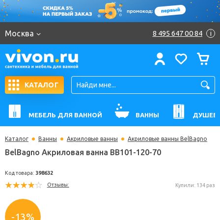
Москва
8 495 647 00 84
i
КАТАЛОГ
МЕБЕЛЬ ДЛЯ ВАННОЙ
ВАННЫ
ДУШЕВ
Каталог
Ванны
Акриловые ванны
Акриловые ванны BelBagno
BelBagno Акриловая ванна BB101-120-70
Код товара:
398632
Отзывы:
Купили: 
-13%