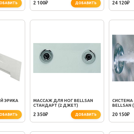
2 100
24 120
₽
₽
ОБАВИТЬ
ДОБАВИТЬ
Й ЭРИКА
МАССАЖ ДЛЯ НОГ BELLSAN
СИСТЕМА
СТАНДАРТ (2 ДЖЕТ)
BELLSAN 
2 350
20 150
₽
₽
ОБАВИТЬ
ДОБАВИТЬ