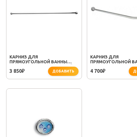
КАРНИЗ ДЛЯ
КАРНИЗ ДЛЯ
ПРЯМОУГОЛЬНОЙ ВАННЫ
ПРЯМОУГОЛЬНОЙ В
BELLSAN 1500-1700 (ПРЯМОЙ)
BELLSAN 1500-1700*70
3 850
4 700
₽
₽
ДОБАВИТЬ
ОБР.)
Д