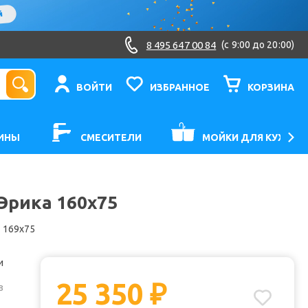
8 495 647 00 84
(c 9:00 до 20:00)
ВОЙТИ
ИЗБРАННОЕ
КОРЗИНА
ИНЫ
СМЕСИТЕЛИ
МОЙКИ ДЛЯ КУХНИ
Эрика 160x75
169x75
и
25 350
₽
з