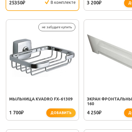
25350
В комплекте
3 200
₽
₽
Д
не забудьте купить
МЫЛЬНИЦА KVADRO FX-61309
ЭКРАН ФРОНТАЛЬНЫ
160
1 700
4 250
₽
₽
ДОБАВИТЬ
Д