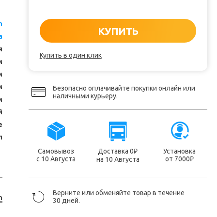
n
КУПИТЬ
а
я
Купить в один клик
м
м
м
Безопасно оплачивайте покупки онлайн или
наличными курьеру.
м
й
е
л
Самовывоз
Доставка 0
Установка
₽
с 10 Августа
от 7000
на 10 Августа
₽
Верните или обменяйте товар в течение
n
30 дней.