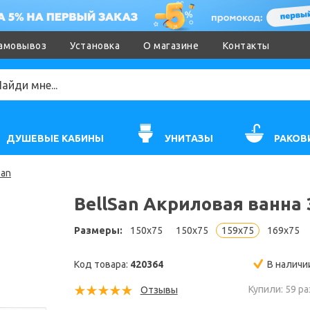
амовывоз
Установка
О магазине
Контакты
ДУШЕВЫЕ КАБИНЫ
УНИТАЗЫ
РАКОВ
San
BellSan Акриловая ванна 
Размеры:
150x75
150x75
159x75
169x75
Код товара:
420364
В наличи
Купили: 59 ра
Отзывы