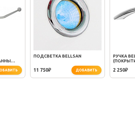
ПОДСВЕТКА BELLSAN
РУЧКА BE
АННЫ
(ПОКРЫТ
0-750 (Г-
11 750
2 250
₽
₽
ОБАВИТЬ
ДОБАВИТЬ