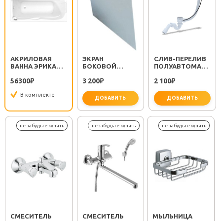
АКРИЛОВАЯ
ЭКРАН
CЛИВ-ПЕРЕЛИВ
ВАННА ЭРИКА
БОКОВОЙ
ПОЛУАВТОМАТ
150X75 С
ЭРИКА 75
EM311
56300
3 200
2 100
ГИДРОМАССАЖЕМ
₽
₽
₽
В комплекте
ДОБАВИТЬ
ДОБАВИТЬ
важно 
СМЕСИТЕЛЬ
СМЕСИТЕЛЬ
МЫЛЬНИЦА