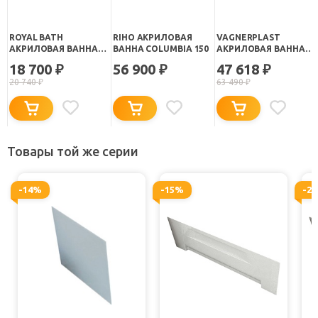
ROYAL BATH
RIHO АКРИЛОВАЯ
VAGNERPLAST
АКРИЛОВАЯ ВАННА
ВАННА COLUMBIA 150
АКРИЛОВАЯ ВАННА
TUDOR RB 407700
CAVALLO 150
18 700
56 900
47 618
₽
₽
₽
150X70
20 740
₽
63 490
₽
Товары той же серии
-14%
-15%
-2