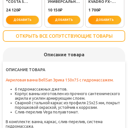
"COSTA S
УНИВЕРСАЛЬНЫЙ
KVADRO FX-
25483001"
"PLUS STRIKE
61309
24 120
10 150
1 700
₽
LM1151C"
₽
₽
ДОБАВИТЬ
ДОБАВИТЬ
ДОБАВИТЬ
ОТКРЫТЬ ВСЕ СОПУТСТВУЮЩИЕ ТОВАРЫ
Описание товара
не забудьте купить
не забудьте купить
не заб
ОПИСАНИЕ ТОВАРА
Акриловая ванна BellSan Эрика 150x75 с гидромассажем.
6 гидромассажных джетов.
Корпус ванны изготовлен из прочного сантехнического
акрила и усилен армирующим слоем.
Сварной стальной каркас из профиля 25х25 мм, покрыт
порошковой окраской, устойчив к коррозии.
Слив-перелив Vega полуавтомат.
В комплекте: ванна, каркас, слив-перелив, система
гидромассажа.