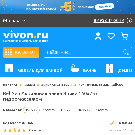
Москва
8 495 647 00 84
i
КАТАЛОГ
МЕБЕЛЬ ДЛЯ ВАННОЙ
ВАННЫ
ДУШЕВ
Каталог
Ванны
Акриловые ванны
Акриловые ванны BellSan
BellSan Акриловая ванна Эрика 150x75 с
гидромассажем
Размеры:
150x75
159x75
159x75
169x75
169x75