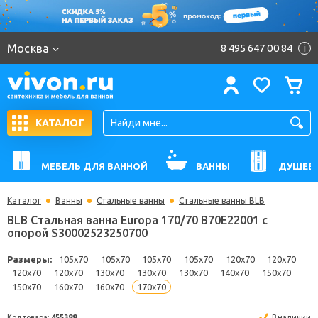
Москва
8 495 647 00 84
i
КАТАЛОГ
МЕБЕЛЬ ДЛЯ ВАННОЙ
ВАННЫ
ДУШЕВ
Каталог
Ванны
Стальные ванны
Стальные ванны BLB
BLB Стальная ванна Europa 170/70 B70E22001 с
опорой S30002523250700
Размеры:
105x70
105x70
105x70
105x70
120x70
120
120x70
120x70
130x70
130x70
130x70
140x70
150x7