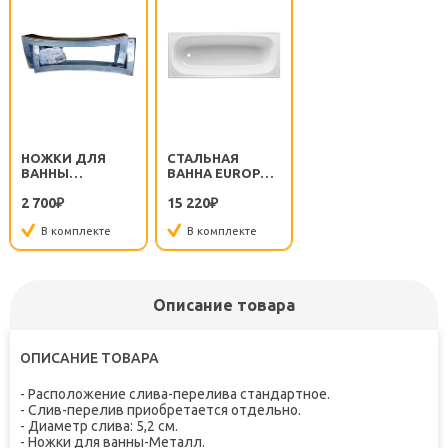
НОЖКИ ДЛЯ
СТАЛЬНАЯ
ВАННЫ
ВАННА EUROPA
UNIVERSAL/EUROPA
170/70 B70E22001
2 700
15 220
APMROS100
₽
БЕЗ ОПОРЫ
₽
В комплекте
В комплекте
Описание товара
ОПИСАНИЕ ТОВАРА
- Расположение слива-перелива стандартное.
- Слив-перелив приобретается отдельно.
- Диаметр слива: 5,2 см.
- Ножки для ванны-Металл.