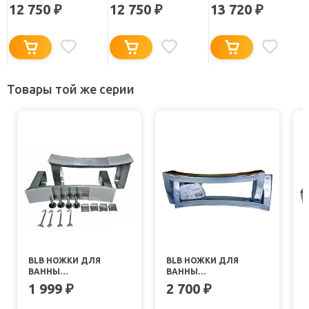
105X70E
105X70E С СИДЕНЬЕМ
105/70 БЕЗ ОПОРЫ
12 750
12 750
13 720
₽
₽
₽
B15E22001
Товары той же серии
BLB НОЖКИ ДЛЯ
BLB НОЖКИ ДЛЯ
ВАННЫ
ВАННЫ
UNIVERSAL/EUROPA/ANATOMICA
UNIVERSAL/EUROPA
M
1 999
2 700
₽
₽
APMSTDBL1
APMROS100