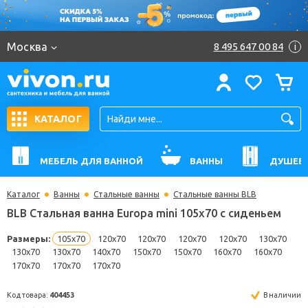
Москва
8 495 647 00 84
i
КАТАЛОГ
МЕБЕЛЬ ДЛЯ ВАННОЙ
ВАННЫ
ДУШЕВ
Каталог
Ванны
Стальные ванны
Стальные ванны BLB
BLB Стальная ванна Europa mini 105х70 с сиденье
Размеры:
105x70
120x70
120x70
120x70
120x70
130
130x70
130x70
140x70
150x70
150x70
160x70
160x7
170x70
170x70
170x70