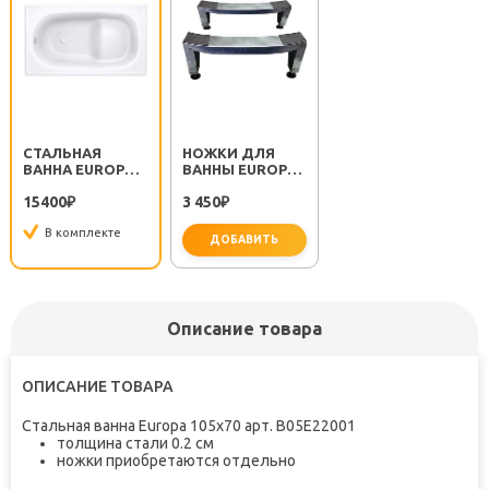
СТАЛЬНАЯ
НОЖКИ ДЛЯ
ВАННА EUROPA
ВАННЫ EUROPA
MINI 105Х70 С
105 MINI
15400
3 450
СИДЕНЬЕМ
₽
₽
В комплекте
ДОБАВИТЬ
Описание товара
ОПИСАНИЕ ТОВАРА
Стальная ванна Europa 105х70 арт. B05E22001
толщина стали 0.2 см
ножки приобретаются отдельно