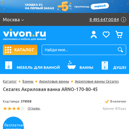
Москва
8 495 647 00 84
i
КАТАЛОГ
МЕБЕЛЬ ДЛЯ ВАННОЙ
ВАННЫ
ДУШЕВ
Каталог
Ванны
Акриловые ванны
Акриловые ванны Cezares
Cezares Акриловая ванна ARNO-170-80-45
Код товара:
379358
В н
Отзывы:
Купили: 
бесплатная