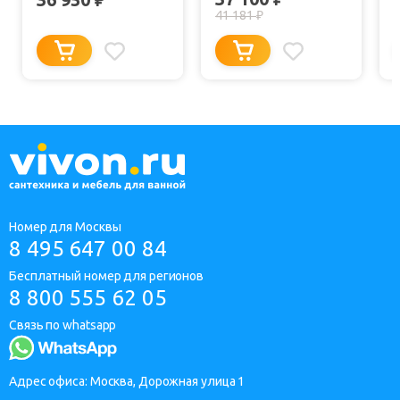
₽
41 181
₽
Номер для Москвы
8 495 647 00 84
Бесплатный номер для регионов
8 800 555 62 05
Связь по whatsapp
Адрес офиса: Москва, Дорожная улица 1