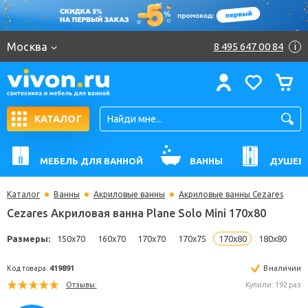
Москва
8 495 647 00 84
i
КАТАЛОГ
МЕБЕЛЬ ДЛЯ ВАННОЙ
ВАННЫ
ДУШЕВ
Каталог
Ванны
Акриловые ванны
Акриловые ванны Cezares
Cezares Акриловая ванна Plane Solo Mini 170x80
Размеры:
150x70
160x70
170x70
170x75
170x80
180
Код товара:
419891
В н