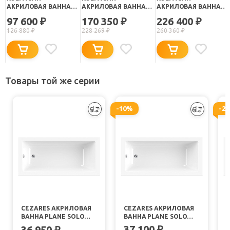
АКРИЛОВАЯ ВАННА
АКРИЛОВАЯ ВАННА
АКРИЛОВАЯ ВАННА
ELEKTRA BASIS 170X80
ELEKTRA STANDART
ELEKTRA OPTIMA
97 600
170 350
226 400
₽
₽
₽
170X80
170X80
126 880
₽
228 269
₽
260 360
₽
Товары той же серии
-10%
-2
CEZARES АКРИЛОВАЯ
CEZARES АКРИЛОВАЯ
ВАННА PLANE SOLO
ВАННА PLANE SOLO
MINI 150X70
MINI 160X70
M
37 100
36 950
₽