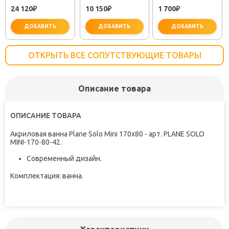
25483001"
"PLUS STRIKE
61309
24 120
10 150
1 700
₽
LM1151C"
₽
₽
ДОБАВИТЬ
ДОБАВИТЬ
ДОБАВИТЬ
ОТКРЫТЬ ВСЕ СОПУТСТВУЮЩИЕ ТОВАРЫ
Описание товара
не забудьте купить
не забудьте купить
не заб
ОПИСАНИЕ ТОВАРА
Акриловая ванна Plane Solo Mini 170x80 - арт. PLANE SOLO
MINI-170-80-42.
Cовременный дизайн.
Комплектация:
ванна.