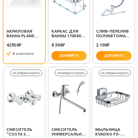
АКРИЛОВАЯ
КАРКАС ДЛЯ
CЛИВ-ПЕРЕЛИВ
ВАННА PLANE
ВАННЫ 170X80
ПОЛУАВТОМАТ
SOLO MINI
EMP-170-80-MF-
EM311
42950
8 300
2 100
170X80
₽
R
₽
₽
В комплекте
ДОБАВИТЬ
ДОБАВИТЬ
важно 
СМЕСИТЕЛЬ
СМЕСИТЕЛЬ
МЫЛЬНИЦА
"COSTA S
УНИВЕРСАЛЬНЫЙ
KVADRO FX-