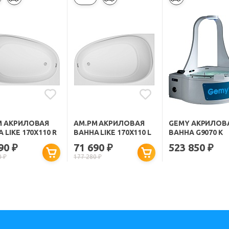
M АКРИЛОВАЯ
AM.PM АКРИЛОВАЯ
GEMY АКРИЛОВ
 LIKE 170Х110 R
ВАННА LIKE 170Х110 L
ВАННА G9070 K
690
71 690
523 850
₽
₽
₽
0
₽
177 280
₽