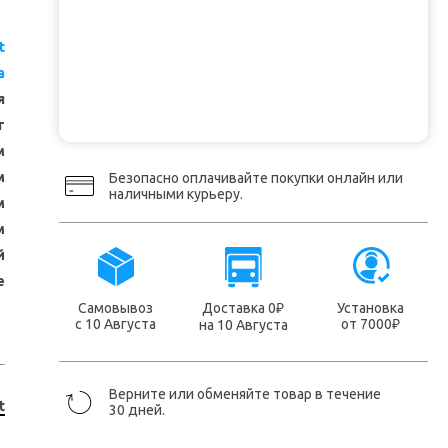
t
a
я
т
м
м
Безопасно оплачивайте покупки онлайн или
наличными курьеру.
м
м
й
е
Самовывоз
Доставка 0
Установка
₽
с 10 Августа
от 7000
на 10 Августа
₽
Верните или обменяйте товар в течение
t
30 дней.