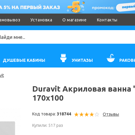
амовывоз
Установка
О магазине
Контакты
ДУШЕВЫЕ КАБИНЫ
УНИТАЗЫ
РАКОВ
it
Duravit Акриловая ванна 
170х100
Код товара:
318744
Отзывы
Купили: 517 раз