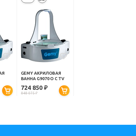
АЯ
GEMY АКРИЛОВАЯ
ВАННА G9070 O С TV
724 850
₽
848 075
₽