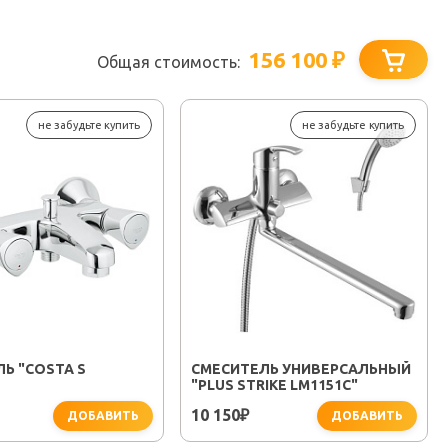
156 100
₽
Общая стоимость:
не забудьте купить
не забудьте купить
Ь "COSTA S
СМЕСИТЕЛЬ УНИВЕРСАЛЬНЫЙ
"PLUS STRIKE LM1151C"
10 150
₽
ДОБАВИТЬ
ДОБАВИТЬ