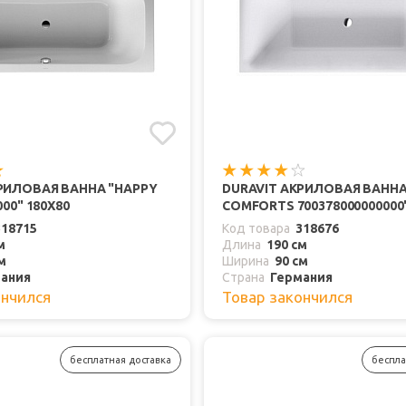
РИЛОВАЯ ВАННА "HAPPY
DURAVIT АКРИЛОВАЯ ВАННА
000" 180Х80
COMFORTS 700378000000000"
318715
Код товара
318676
м
Длина
190 см
м
Ширина
90 см
ания
Страна
Германия
ончился
Товар закончился
бесплатная доставка
беспла