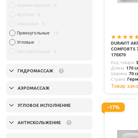
Асимметричные
0
Круглые
0
Овальные
0
Прямоугольные
19
Угловые
1
DURAVIT АК
COMFORTS 7
Шестиугольные
0
170Х70
Код товара
Длина
170 с
ГИДРОМАССАЖ
?
Ширина
70 с
Страна
Герм
Товар зак
АЭРОМАССАЖ
УГЛОВОЕ ИСПОЛНЕНИЕ
-17%
АНТИСКОЛЬЖЕНИЕ
?