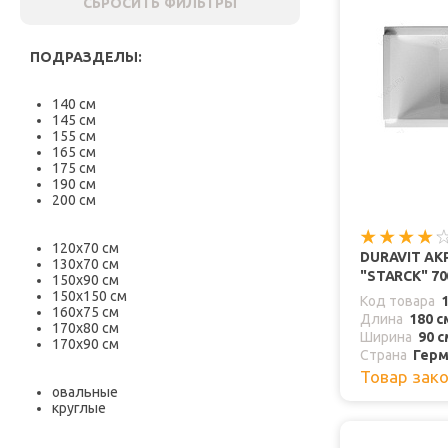
СБРОСИТЬ ФИЛЬТРЫ
ПОДРАЗДЕЛЫ:
140 см
145 см
155 см
165 см
175 см
190 см
200 см
120х70 см
DURAVIT А
130х70 см
"STARCK" 70
150х90 см
150х150 см
Код товара
160х75 см
Длина
180 с
170х80 см
Ширина
90 с
170х90 см
Страна
Герм
Товар зак
овальные
круглые