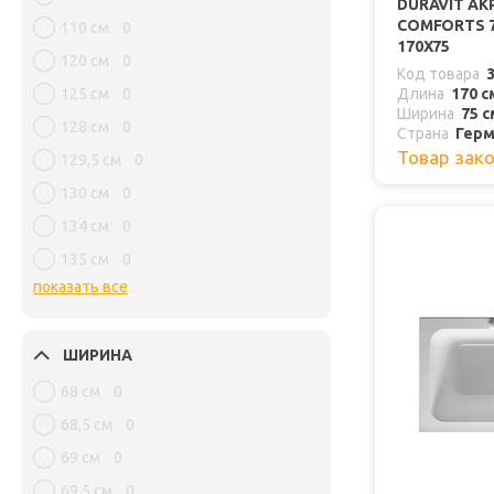
DURAVIT АК
COMFORTS 7
110 см
0
170Х75
120 см
0
Код товара
125 см
0
Длина
170 с
Ширина
75 с
128 см
0
Страна
Герм
Товар зак
129,5 см
0
130 см
0
134 см
0
135 см
0
показать все
ШИРИНА
68 см
0
68,5 см
0
69 см
0
69,5 см
0