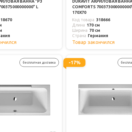
РИЛОВАЯ ВАННА "P3
DURAVIT АКРИЛОВАЯ ВАННА
00375000000000" L
COMFORTS 700373000000000"
170Х70
318670
Код товара
318666
м
Длина
170 см
м
Ширина
70 см
ания
Страна
Германия
ончился
Товар закончился
-17%
бесплатная доставка
беспла