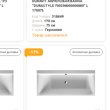
 "P3
DURAVIT АКРИЛОВАЯ ВАННА
 L
"DURASTYLE 700296000000000" L
170Х75
Код товара
318649
Длина
170 см
Ширина
75 см
Страна
Германия
Товар закончился
-17%
тная доставка
бесплатная доставка