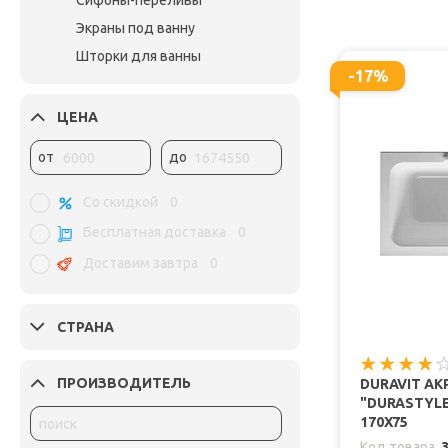
Сифоны-переливы
Экраны под ванну
Шторки для ванны
-17%
ЦЕНА
от
до
Со скидкой
0
Бесплатная доставка
0
Доставим завтра
0
СТРАНА
ПРОИЗВОДИТЕЛЬ
DURAVIT А
"DURASTYLE 
170Х75
Код товара