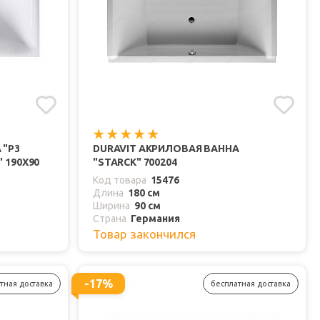
 "P3
DURAVIT АКРИЛОВАЯ ВАННА
 190Х90
"STARCK" 700204
Код товара
15476
Длина
180 см
Ширина
90 см
Страна
Германия
Товар закончился
-17%
тная доставка
бесплатная доставка