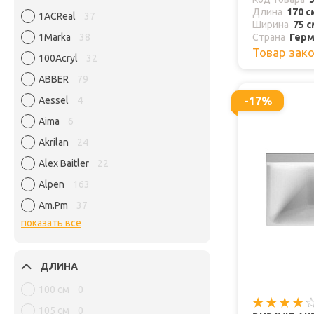
Длина
170 с
1ACReal
37
Ширина
75 с
1Marka
38
Страна
Герм
Товар зак
100Acryl
32
ABBER
79
Aessel
4
-17%
Aima
6
Akrilan
24
Alex Baitler
22
Alpen
163
Am.Pm
37
показать все
ДЛИНА
100 см
0
105 см
0