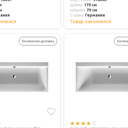
м
Длина
170 см
м
Ширина
70 см
ания
Страна
Германия
ончился
Товар закончился
бесплатная доставка
беспла