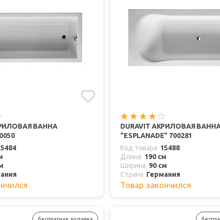
КРИЛОВАЯ ВАННА
DURAVIT АКРИЛОВАЯ ВАНН
0050
"ESPLANADE" 700281
15484
Код товара
15488
м
Длина
190 см
м
Ширина
90 см
ания
Страна
Германия
ончился
Товар закончился
бесплатная доставка
беспла