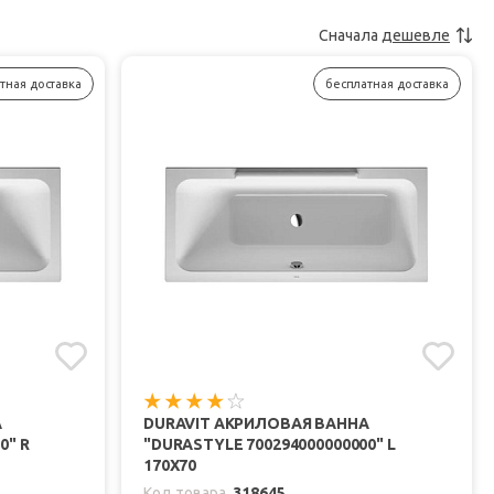
Сначала
дешевле
тная доставка
бесплатная доставка
А
DURAVIT АКРИЛОВАЯ ВАННА
0" R
"DURASTYLE 700294000000000" L
170Х70
Код товара
318645