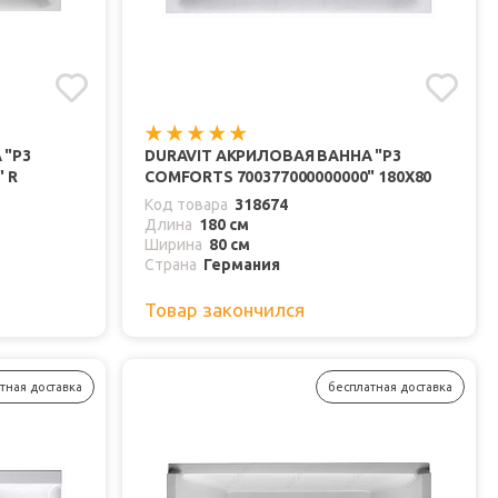
 "P3
DURAVIT АКРИЛОВАЯ ВАННА "P3
 R
COMFORTS 700377000000000" 180Х80
Код товара
318674
Длина
180 см
Ширина
80 см
Страна
Германия
Товар закончился
тная доставка
бесплатная доставка