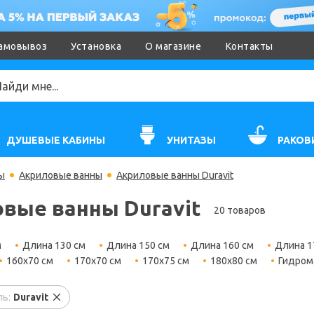
амовывоз
Установка
О магазине
Контакты
ДУШЕВЫЕ КАБИНЫ
УНИТАЗЫ
РАКОВ
ы
Акриловые ванны
Акриловые ванны Duravit
вые ванны Duravit
20 товаров
м
Длина 130 см
Длина 150 см
Длина 160 см
Длина 1
160х70 см
170х70 см
170х75 см
180х80 см
Гидром
ь:
Duravit