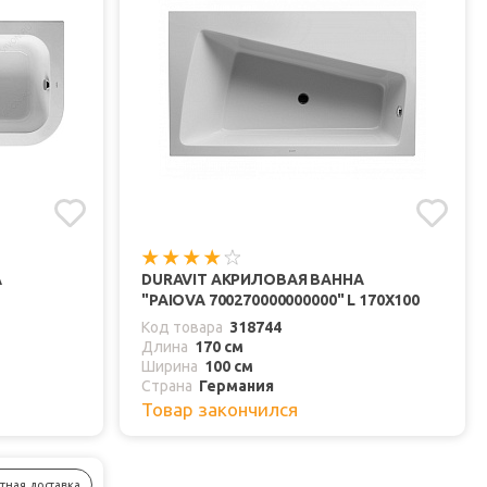
А
DURAVIT АКРИЛОВАЯ ВАННА
"PAIOVA 700270000000000" L 170Х100
Код товара
318744
Длина
170 см
Ширина
100 см
Страна
Германия
Товар закончился
тная доставка