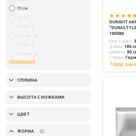
70 см
6
71
0
DURAVIT А
72 см
0
"DURASTYLE
180Х80
72,5 см
0
Код товара
73 см
0
Длина
180 с
Ширина
80 с
73,5 см
0
Страна
Герм
показать все
Товар зак
ГЛУБИНА
ВЫСОТА С НОЖКАМИ
ЦВЕТ
ФОРМА
?