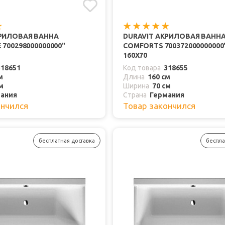
КРИЛОВАЯ ВАННА
DURAVIT АКРИЛОВАЯ ВАННА
 700298000000000"
COMFORTS 700372000000000"
160Х70
318651
Код товара
318655
м
Длина
160 см
м
Ширина
70 см
ания
Страна
Германия
ончился
Товар закончился
бесплатная доставка
беспла