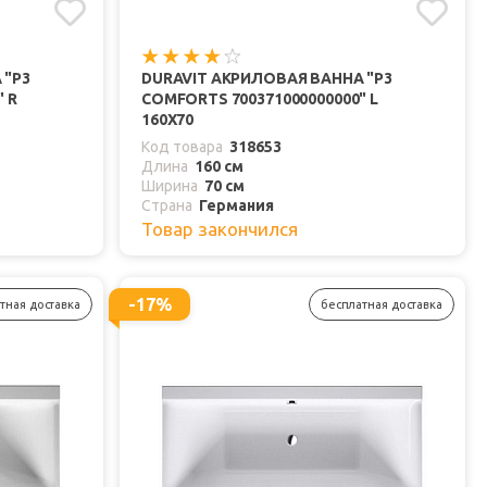
 "P3
DURAVIT АКРИЛОВАЯ ВАННА "P3
 R
COMFORTS 700371000000000" L
160Х70
Код товара
318653
Длина
160 см
Ширина
70 см
Страна
Германия
Товар закончился
-17%
тная доставка
бесплатная доставка