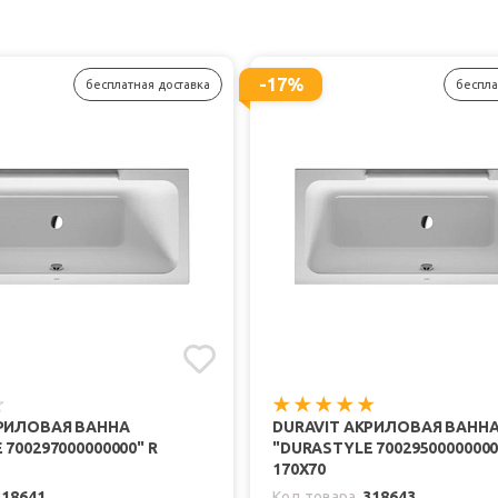
-17%
бесплатная доставка
беспла
КРИЛОВАЯ ВАННА
DURAVIT АКРИЛОВАЯ ВАНН
700297000000000" R
"DURASTYLE 70029500000000
170Х70
318641
Код товара
318643