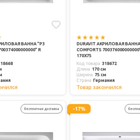
РИЛОВАЯ ВАННА "P3
DURAVIT АКРИЛОВАЯ ВАННА
00374000000000" R
COMFORTS 700376000000000"
170Х75
318668
Код товара
318672
м
Длина
170 см
м
Ширина
75 см
ания
Страна
Германия
ончился
Товар закончился
-17%
бесплатная доставка
беспла