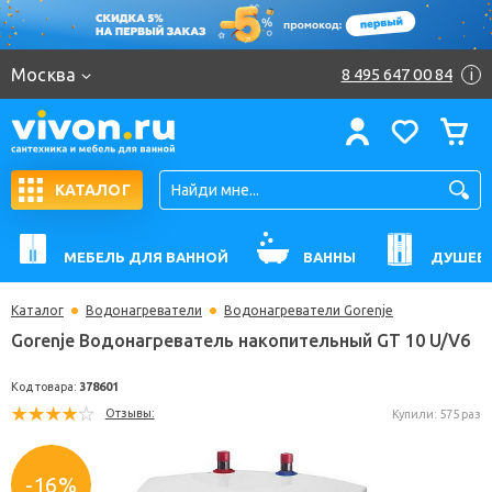
Москва
8 495 647 00 84
i
КАТАЛОГ
МЕБЕЛЬ ДЛЯ ВАННОЙ
ВАННЫ
ДУШЕВ
Каталог
Водонагреватели
Водонагреватели Gorenje
Gorenje Водонагреватель накопительный GT 10 U
Код товара:
378601
Отзывы:
Купили: 
-16%