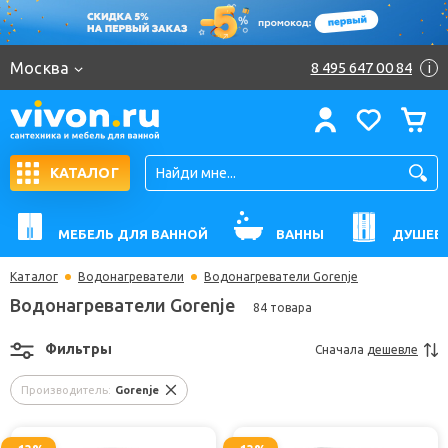
Москва
8 495 647 00 84
i
КАТАЛОГ
МЕБЕЛЬ ДЛЯ ВАННОЙ
ВАННЫ
ДУШЕВ
Каталог
Водонагреватели
Водонагреватели Gorenje
Водонагреватели Gorenje
84 товара
Фильтры
Сначала
дешевле
Производитель:
Gorenje