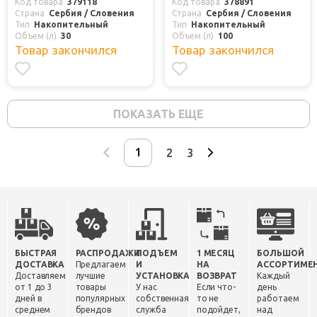
Код товара
379118
Код товара
378891
Страна
Сербия / Словения
Страна
Сербия / Словения
Тип
Накопительный
Тип
Накопительный
Объем (л)
30
Объем (л)
100
Товар закончился
Товар закончился
ПОКАЗАТЬ ЕЩЕ
2
3
БЫСТРАЯ
РАСПРОДАЖИ
ПОДЪЕМ
1 МЕСЯЦ
БОЛЬШОЙ
ДОСТАВКА
Предлагаем
И
НА
АССОРТИМЕ
Доставляем
лучшие
УСТАНОВКА
ВОЗВРАТ
Каждый
от 1 до 3
товары
У нас
Если что-
день
дней в
популярных
собственная
то не
работаем
среднем
брендов
служба
подойдет,
над