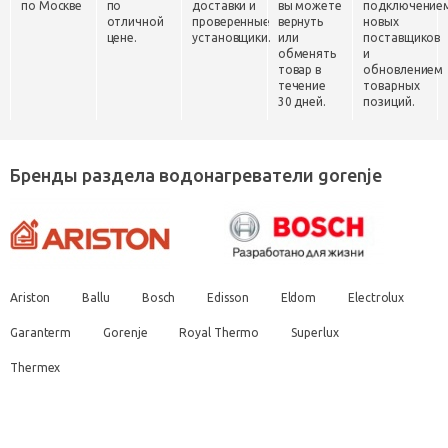
по Москве
по
доставки и
вы можете
подключение
отличной
проверенные
вернуть
новых
цене.
установщики.
или
поставщиков
обменять
и
товар в
обновлением
течение
товарных
30 дней.
позиций.
Бренды раздела водонагреватели gorenje
Ariston
Ballu
Bosch
Edisson
Eldom
Electrolux
Garanterm
Gorenje
Royal Thermo
Superlux
Thermex