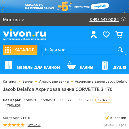
Москва
8 495 647 00 84
i
КАТАЛОГ
МЕБЕЛЬ ДЛЯ ВАННОЙ
ВАННЫ
ДУШЕВ
Каталог
Ванны
Акриловые ванны
Акриловые ванны Jacob Delafo
Jacob Delafon Акриловая ванна CORVETTE 3 170
Размеры:
150x70
1596x70
1695x75
1695x80
170x70
1795x805