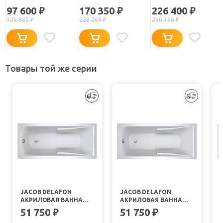
ELEKTRA BASIS 170X80
ELEKTRA STANDART
ELEKTRA OPTIMA
97 600
170 350
226 400
₽
₽
₽
170X80
170X80
126 880
₽
228 269
₽
260 360
₽
Товары той же серии
JACOB DELAFON
JACOB DELAFON
АКРИЛОВАЯ ВАННА
АКРИЛОВАЯ ВАННА
CORVETTE 3 170X75
CORVETTE 3 160X70
51 750
51 750
₽
₽
E60901-00
E60903-00