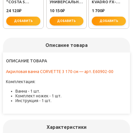
"COSTA S
УНИВЕРСАЛЬНЫЙ
KVADRO FX-
25483001"
"PLUS STRIKE
61309
24 120
10 150
1 700
₽
LM1151C"
₽
₽
ДОБАВИТЬ
ДОБАВИТЬ
ДОБАВИТЬ
Описание товара
ОПИСАНИЕ ТОВАРА
не забудьте купить
не забудьте купить
не заб
Акриловая ванна CORVETTE 3 170 см — арт. E60902-00
Комплектация:
Ванна - 1 шт.
Комплект ножек - 1 шт.
Инструкция - 1 шт.
Характеристики