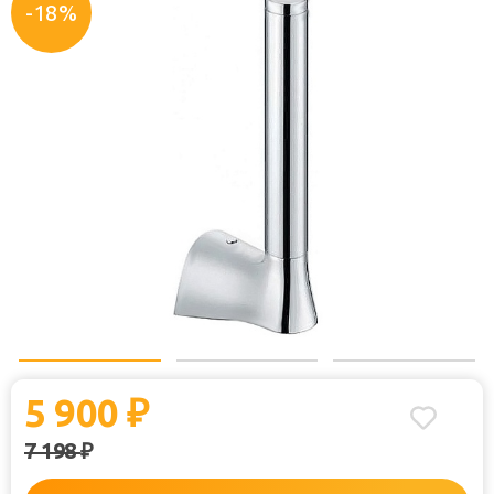
-18%
5 900
₽
7 198
₽