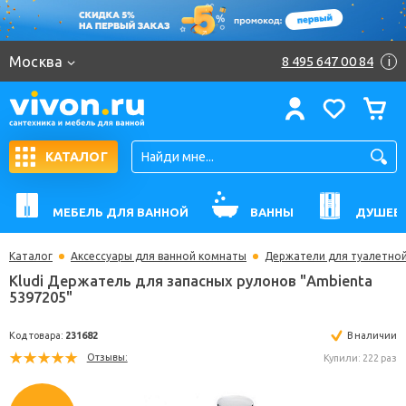
Москва
8 495 647 00 84
i
КАТАЛОГ
МЕБЕЛЬ ДЛЯ ВАННОЙ
ВАННЫ
ДУШЕВ
Каталог
Аксессуары для ванной комнаты
Держатели для туалетной
Kludi Держатель для запасных рулонов "Ambient
5397205"
Код товара:
231682
В н
Отзывы:
Купили: 