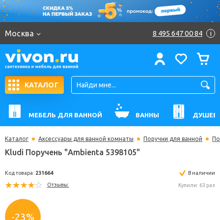
Москва
8 495 647 00 84
i
КАТАЛОГ
МЕБЕЛЬ ДЛЯ ВАННОЙ
ВАННЫ
ДУШЕВ
Каталог
Аксессуары для ванной комнаты
Поручни для ванной
По
Kludi Поручень "Ambienta 5398105"
Код товара:
231664
В н
Отзывы:
Купили:
-23%