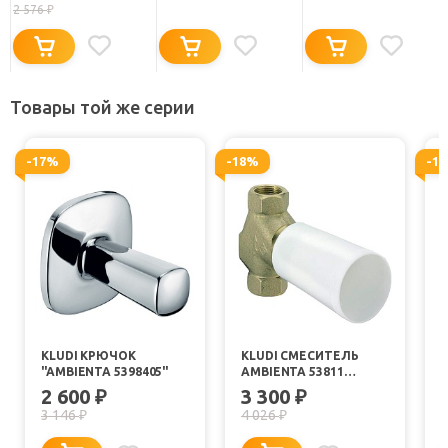
2 576
₽
Товары той же серии
-17%
-18%
-1
KLUDI КРЮЧОК
KLUDI СМЕСИТЕЛЬ
"AMBIENTA 5398405"
AMBIENTA 53811
СКРЫТАЯ ЧАСТЬ
2 600
3 300
₽
₽
5
3 146
4 026
₽
₽