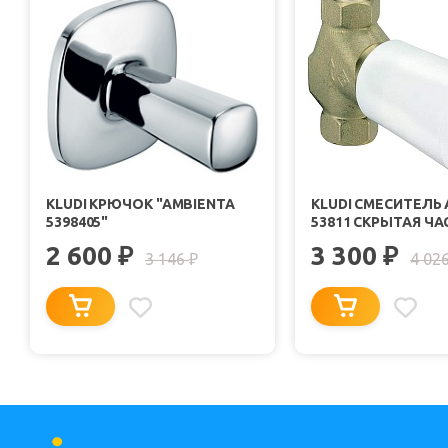
KLUDI КРЮЧОК "AMBIENTA
KLUDI СМЕСИТЕЛЬ
5398405"
53811 СКРЫТАЯ ЧА
2 600
3 300
₽
₽
3 146
4 02
₽