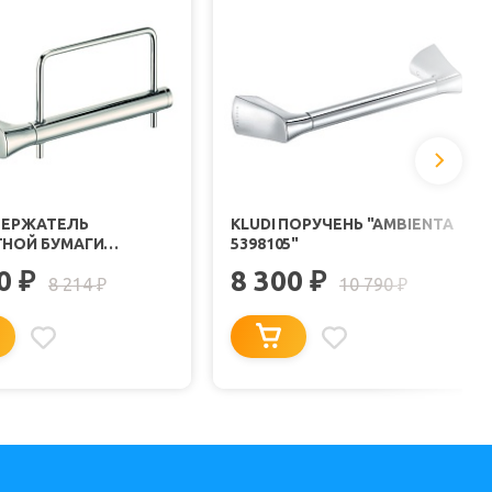
ДЕРЖАТЕЛЬ
KLUDI ПОРУЧЕНЬ "AMBIENTA
ТНОЙ БУМАГИ
5398105"
NTA 5397105"
00
8 300
₽
₽
8 214
10 790
₽
₽