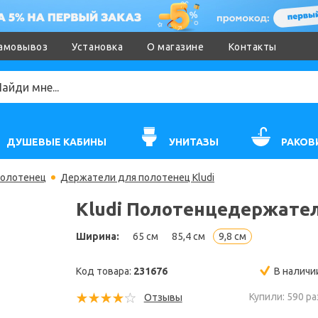
амовывоз
Установка
О магазине
Контакты
ДУШЕВЫЕ КАБИНЫ
УНИТАЗЫ
РАКОВ
полотенец
Держатели для полотенец Kludi
Kludi Полотенцедержател
Ширина:
65 см
85,4 см
9,8 см
Код товара:
231676
В наличи
Купили: 590 ра
Отзывы