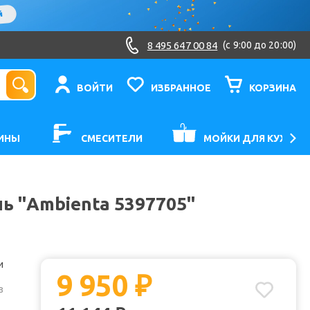
8 495 647 00 84
(c 9:00 до 20:00)
ВОЙТИ
ИЗБРАННОЕ
КОРЗИНА
ИНЫ
СМЕСИТЕЛИ
МОЙКИ ДЛЯ КУХНИ
ь "Ambienta 5397705"
и
9 950
₽
з