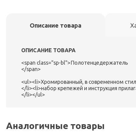
Описание товара
Х
ОПИСАНИЕ ТОВАРА
<span class="sp-bl">Полотенцедержатель
</span>
<ul><li>Хромированный, в современном сти
</li><li>набор крепежей и инструкция прила
</li></ul>
Аналогичные товары