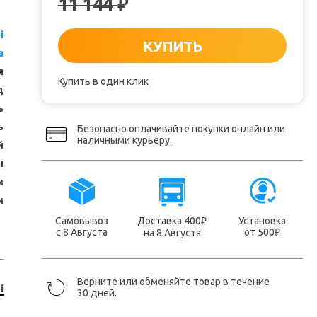
11 144
₽
i
КУПИТЬ
a
я
Купить в один клик
д
ь
ь
Безопасно оплачивайте покупки онлайн или
наличными курьеру.
й
ы
м
м
Самовывоз
Доставка 400
Установка
₽
с 8 Августа
от 500
на 8 Августа
₽
Верните или обменяйте товар в течение
i
30 дней.