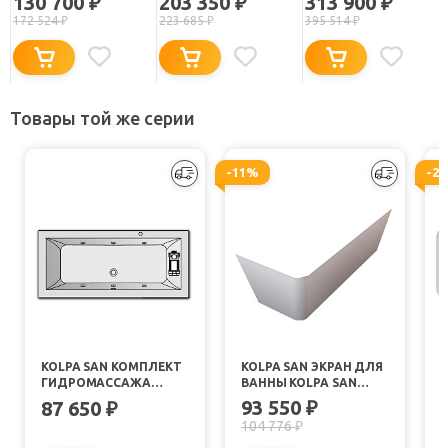
130 700
203 350
313 900
₽
₽
₽
172 524
₽
223 685
₽
395 514
₽
Товары той же серии
-11%
-2
KOLPA SAN КОМПЛЕКТ
KOLPA SAN ЭКРАН ДЛЯ
ГИДРОМАССАЖА
ВАННЫ KOLPA SAN
KOLPA SAN EROICA
EROICA
E
93 550
87 650
₽
₽
STANDART (МАССАЖ:
104 776
₽
БОКОВОЙ)