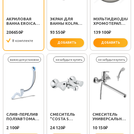
АКРИЛОВАЯ
ЭКРАН ДЛЯ
МУЛЬТИДИОДНАЯ
ВАННА EROICA
ВАННЫ KOLPA
ХРОМОТЕРАПИЯ
AIR
SAN EROICA
ДЛЯ ВАННЫ
206650
93 550
139 100
₽
₽
KOLPA SAN (12
₽
LED)
В комплекте
ДОБАВИТЬ
ДОБАВИТЬ
CЛИВ-ПЕРЕЛИВ
СМЕСИТЕЛЬ
СМЕСИТЕЛЬ
ПОЛУАВТОМАТ
"COSTA S
УНИВЕРСАЛЬНЫЙ
EM311
25483001"
"PLUS STRIKE
2 100
24 120
10 150
₽
₽
LM1151C"
₽