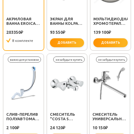
АКРИЛОВАЯ
ЭКРАН ДЛЯ
МУЛЬТИДИОДНАЯ
ВАННА EROICA
ВАННЫ KOLPA
ХРОМОТЕРАПИЯ
STANDART
SAN EROICA
ДЛЯ ВАННЫ
203350
93 550
139 100
₽
₽
KOLPA SAN (12
₽
LED)
В комплекте
ДОБАВИТЬ
ДОБАВИТЬ
CЛИВ-ПЕРЕЛИВ
СМЕСИТЕЛЬ
СМЕСИТЕЛЬ
ПОЛУАВТОМАТ
"COSTA S
УНИВЕРСАЛЬНЫЙ
EM311
25483001"
"PLUS STRIKE
2 100
24 120
10 150
₽
₽
LM1151C"
₽