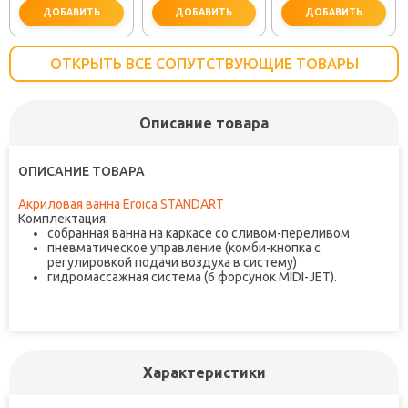
ДОБАВИТЬ
ДОБАВИТЬ
ДОБАВИТЬ
ОТКРЫТЬ ВСЕ СОПУТСТВУЮЩИЕ ТОВАРЫ
Описание товара
важно для установки
не забудьте купить
не заб
ОПИСАНИЕ ТОВАРА
Акриловая ванна Eroica STANDART
Комплектация:
собранная ванна на каркасе со сливом-переливом
пневматическое управление (комби-кнопка с
регулировкой подачи воздуха в систему)
гидромассажная система (6 форсунок MIDI-JET).
Характеристики