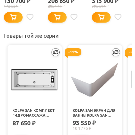
130 700
206 650
313 900
₽
₽
₽
172 524
₽
285 177
₽
395 514
₽
Товары той же серии
-11%
-2
KOLPA SAN КОМПЛЕКТ
KOLPA SAN ЭКРАН ДЛЯ
ГИДРОМАССАЖА
ВАННЫ KOLPA SAN
KOLPA SAN EROICA
EROICA
E
93 550
87 650
₽
₽
STANDART (МАССАЖ:
104 776
₽
БОКОВОЙ)