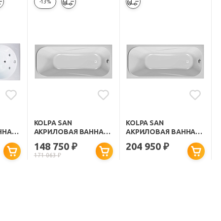
-13%
KOLPA SAN
KOLPA SAN
ННА
АКРИЛОВАЯ ВАННА
АКРИЛОВАЯ ВАННА
T С
STRING STANDART
STRING OPTIMA
148 750
204 950
₽
₽
ЕМ
150Х70
150Х70
171 063
₽