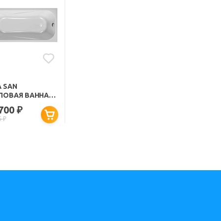
A SAN
ЛОВАЯ ВАННА
G SPECIAL
 700
₽
0
5
₽