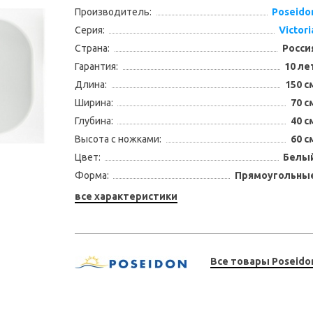
Производитель:
Poseido
Серия:
Victori
Страна:
Росси
Гарантия:
10 ле
Длина:
150 с
Ширина:
70 с
Глубина:
40 с
Высота с ножками:
60 с
Цвет:
Белы
Форма:
Прямоугольны
все характеристики
Все товары Poseido