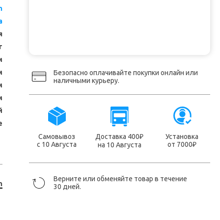
n
a
я
т
м
м
Безопасно оплачивайте покупки онлайн или
наличными курьеру.
м
м
й
е
Самовывоз
Доставка 400
Установка
₽
с 10 Августа
от 7000
на 10 Августа
₽
Верните или обменяйте товар в течение
n
30 дней.