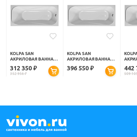
KOLPA SAN
KOLPA SAN
KOLP
АКРИЛОВАЯ ВАННА
АКРИЛОВАЯ ВАННА
АКРИ
STRING SUPERIOR
STRING MAGIC 150Х70
STRIN
312 350
396 550
442
₽
₽
150Х70
150Х7
352 956
₽
509 10