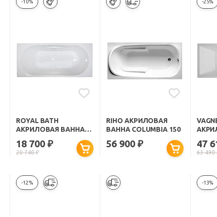
-10%
-25%
ROYAL BATH
RIHO АКРИЛОВАЯ
VAGN
АКРИЛОВАЯ ВАННА
ВАННА COLUMBIA 150
АКРИ
TUDOR RB 407700
CAVAL
18 700
56 900
47 
₽
₽
150X70
20 740
₽
63 490
-12%
-13%