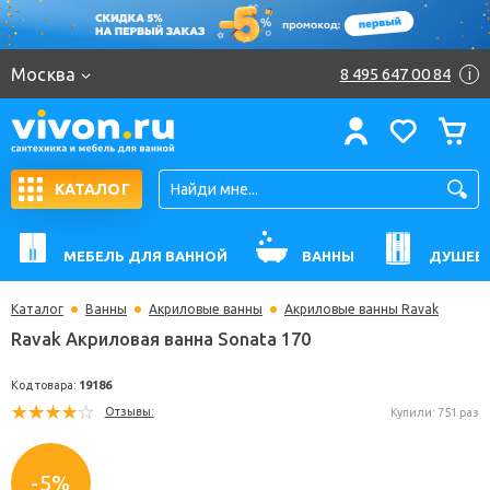
Москва
8 495 647 00 84
i
КАТАЛОГ
МЕБЕЛЬ ДЛЯ ВАННОЙ
ВАННЫ
ДУШЕВ
Каталог
Ванны
Акриловые ванны
Акриловые ванны Ravak
Ravak Акриловая ванна Sonata 170
Код товара:
19186
Отзывы:
Купили: 
-5%