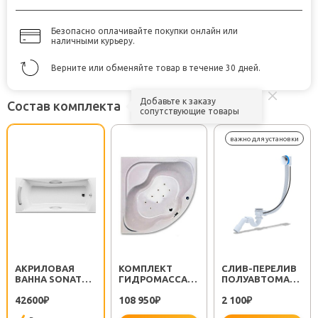
Безопасно оплачивайте покупки онлайн или
наличными курьеру.
Верните или обменяйте товар в течение 30 дней.
Добавьте к заказу
Состав комплекта
сопутствующие товары
АКРИЛОВАЯ
КОМПЛЕКТ
CЛИВ-ПЕРЕЛИВ
ВАННА SONATA
ГИДРОМАССАЖА
ПОЛУАВТОМАТ
170
RAVAK ACTIV AIR
EM311
42600
108 950
2 100
₽
STANDART
₽
₽