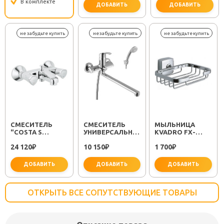
В комплекте
ДОБАВИТЬ
ДОБАВИТЬ
важно 
СМЕСИТЕЛЬ
СМЕСИТЕЛЬ
МЫЛЬНИЦА
"COSTA S
УНИВЕРСАЛЬНЫЙ
KVADRO FX-
25483001"
"PLUS STRIKE
61309
24 120
10 150
1 700
₽
LM1151C"
₽
₽
ДОБАВИТЬ
ДОБАВИТЬ
ДОБАВИТЬ
ОТКРЫТЬ ВСЕ СОПУТСТВУЮЩИЕ ТОВАРЫ
не забудьте купить
не забудьте купить
не заб