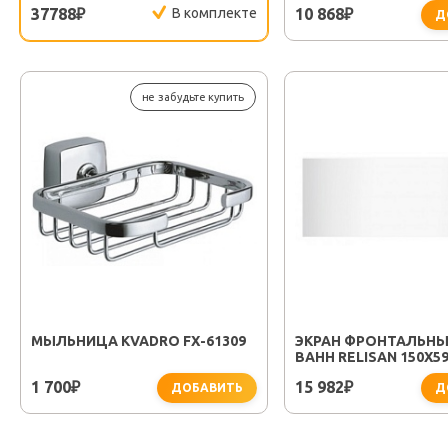
37788
В комплекте
10 868
₽
₽
Д
не забудьте купить
МЫЛЬНИЦА KVADRO FX-61309
ЭКРАН ФРОНТАЛЬНЫ
ВАНН RELISAN 150X5
1 700
15 982
₽
₽
ДОБАВИТЬ
Д