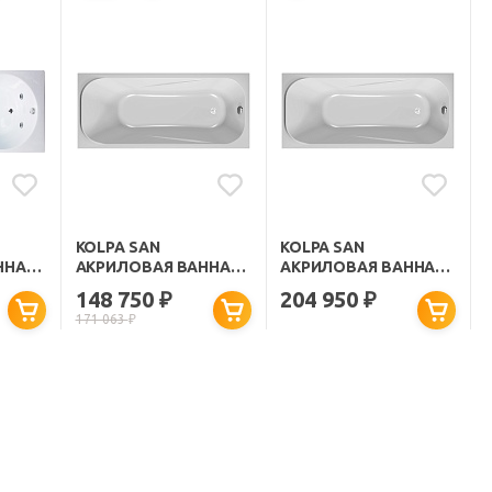
KOLPA SAN
KOLPA SAN
ННА
АКРИЛОВАЯ ВАННА
АКРИЛОВАЯ ВАННА
T С
STRING STANDART
STRING OPTIMA
148 750
204 950
₽
₽
ЕМ
150Х70
150Х70
171 063
₽