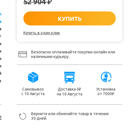
52 904
₽
n
КУПИТЬ
a
а
Купить в один клик
т
м
м
Безопасно оплачивайте покупки онлайн или
наличными курьеру.
м
м
й
е
Самовывоз
Доставка 0
Установка
₽
с 10 Августа
от 7000
на 10 Августа
₽
Верните или обменяйте товар в течение
n
30 дней.