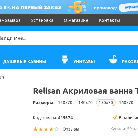
амовывоз
Установка
О магазине
Контакты
ДУШЕВЫЕ КАБИНЫ
УНИТАЗЫ
РАКОВ
an
Relisan Акриловая ванна 
Размеры:
120x70
140x70
150x70
160x70
Код товара:
419574
В наличи
Купили: 59 ра
Отзывы