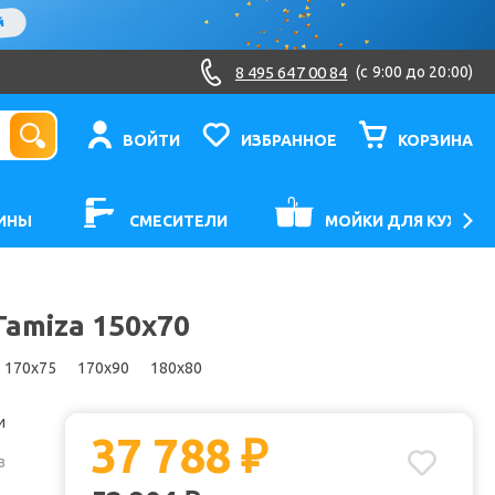
8 495 647 00 84
(c 9:00 до 20:00)
ВОЙТИ
ИЗБРАННОЕ
КОРЗИНА
ИНЫ
СМЕСИТЕЛИ
МОЙКИ ДЛЯ КУХНИ
Tamiza 150x70
170x75
170x90
180x80
и
37 788
₽
з