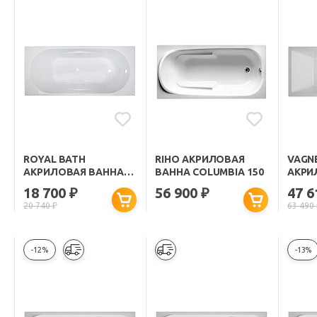
ROYAL BATH
RIHO АКРИЛОВАЯ
VAGN
АКРИЛОВАЯ ВАННА
ВАННА COLUMBIA 150
АКРИ
TUDOR RB 407700
CAVAL
18 700
56 900
47 
₽
₽
150X70
20 740
₽
63 490
-12%
-13%