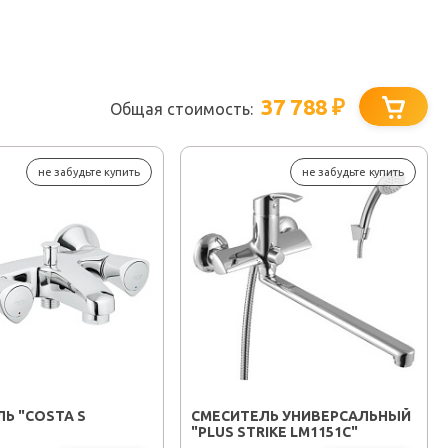
37 788
₽
Общая стоимость:
не забудьте купить
не забудьте купить
Ь "COSTA S
СМЕСИТЕЛЬ УНИВЕРСАЛЬНЫЙ
"PLUS STRIKE LM1151C"