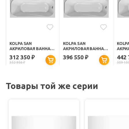
KOLPA SAN
KOLPA SAN
KOLP
АКРИЛОВАЯ ВАННА
АКРИЛОВАЯ ВАННА
АКРИ
STRING SUPERIOR
STRING MAGIC 150Х70
STRIN
312 350
396 550
442
₽
₽
150Х70
150Х7
352 956
₽
509 10
Товары той же серии