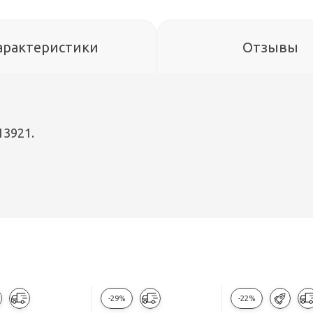
арактеристики
Отзывы
13921.
-29%
-22%