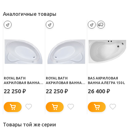
Аналогичные товары
ROYAL BATH
ROYAL BATH
BAS АКРИЛОВАЯ
АКРИЛОВАЯ ВАННА
АКРИЛОВАЯ ВАННА
ВАННА АЛЕГРА 150 L
ALPINE RB 819100 R
ALPINE RB 819100 L
22 250
22 250
26 400
₽
₽
₽
150Х100
150Х100
Товары той же серии