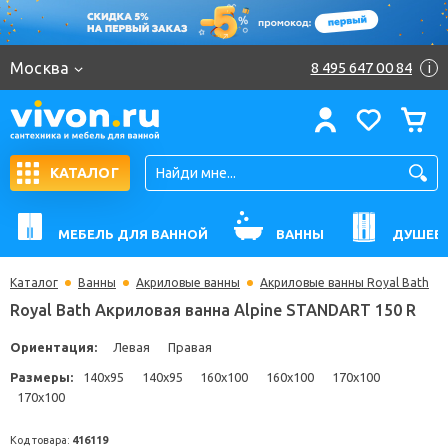
Москва
8 495 647 00 84
i
КАТАЛОГ
МЕБЕЛЬ ДЛЯ ВАННОЙ
ВАННЫ
ДУШЕВ
Каталог
Ванны
Акриловые ванны
Акриловые ванны Royal Bath
Royal Bath Акриловая ванна Alpine STANDART 150
Ориентация:
Левая
Правая
Размеры:
140x95
140x95
160x100
160x100
170x100
170x100