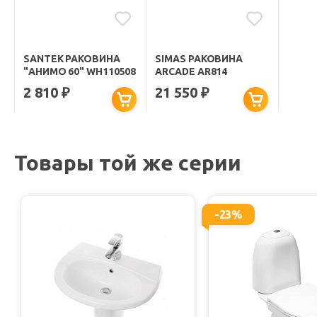
SANTEK РАКОВИНА
SIMAS РАКОВИНА
"АНИМО 60" WH110508
ARCADE AR814
2 810
21 550
₽
₽
Товары той же серии
-23%