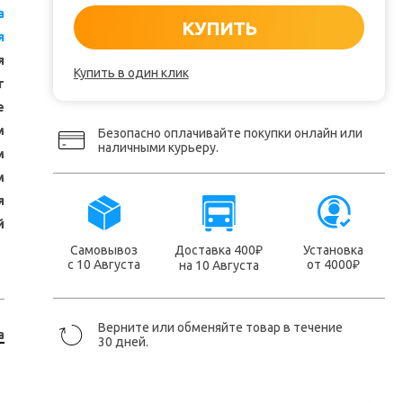
a
КУПИТЬ
я
я
Купить в один клик
т
е
м
Безопасно оплачивайте покупки онлайн или
наличными курьеру.
м
м
я
й
Самовывоз
Доставка 400
Установка
₽
с 10 Августа
от 4000
на 10 Августа
₽
Верните или обменяйте товар в течение
a
30 дней.