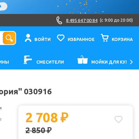
8 495 647 00 84
(c 9:00 до 20:00)
ВОЙТИ
ИЗБРАННОЕ
КОРЗИНА
ИНЫ
СМЕСИТЕЛИ
МОЙКИ ДЛЯ КУХНИ
ория" 030916
и
2 708
₽
з
2 850
₽