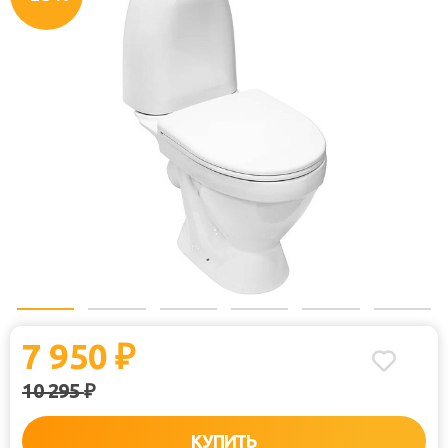
7 950
₽
10 295
₽
КУПИТЬ