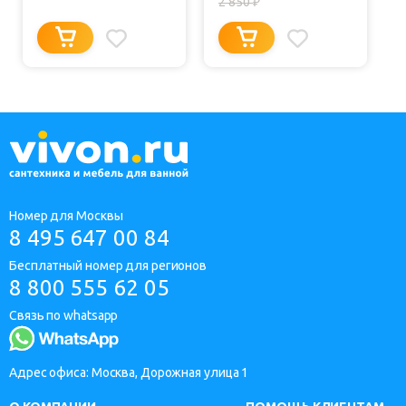
2 850
₽
Номер для Москвы
8 495 647 00 84
Бесплатный номер для регионов
8 800 555 62 05
Связь по whatsapp
Адрес офиса: Москва, Дорожная улица 1