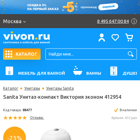
Москва
8 495 647 00 84
i
КАТАЛОГ
МЕБЕЛЬ ДЛЯ ВАННОЙ
ВАННЫ
ДУШЕВ
Каталог
Унитазы
Унитазы Sanita
Sanita Унитаз-компакт Виктория эконом 412954
Код товара:
88477
В н
Отзывы:
Купили: 
-23%