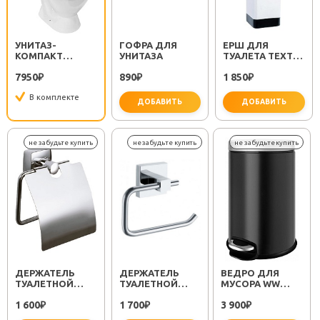
УНИТАЗ-
ГОФРА ДЛЯ
ЕРШ ДЛЯ
КОМПАКТ
УНИТАЗА
ТУАЛЕТА TEXT
ВИКТОРИЯ
FX-230-5
7950
890
1 850
ЭКОНОМ 412954
₽
₽
₽
В комплекте
ДОБАВИТЬ
ДОБАВИТЬ
важно для установки
не за
ДЕРЖАТЕЛЬ
ДЕРЖАТЕЛЬ
ВЕДРО ДЛЯ
ТУАЛЕТНОЙ
ТУАЛЕТНОЙ
МУСОРА WW
БУМАГИ
БУМАГИ METRA
ERFIE BL 12L
1 600
1 700
3 900
KVADRO FX-
₽
FX-11110A
₽
₽
61310