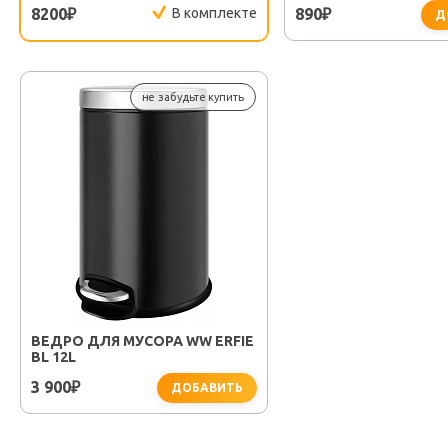
8200
В комплекте
890
₽
₽
Д
не забудьте купить
ВЕДРО ДЛЯ МУСОРА WW ERFIE
BL 12L
3 900
₽
ДОБАВИТЬ