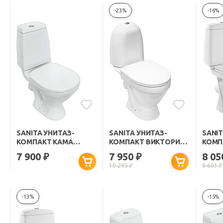
-23%
-16%
SANITA УНИТАЗ-
SANITA УНИТАЗ-
SANIT
КОМПАКТ КАМА
КОМПАКТ ВИКТОРИЯ
КОМП
ЭКОНОМ 434708
ЭКОНОМ 412954
ЭКОН
7 900
7 950
8 0
₽
₽
10 295
₽
9 601
₽
-13%
-15%