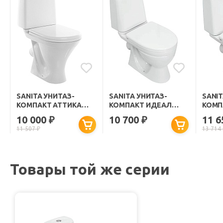
SANITA УНИТАЗ-
SANITA УНИТАЗ-
SANIT
КОМПАКТ АТТИКА
КОМПАКТ ИДЕАЛ
КОМП
ЛЮКС 415259
КОМФОРТ 425426
КОМ
10 000
10 700
11 
₽
₽
11 507
₽
13 714
Товары той же серии