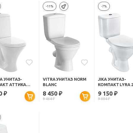
-11%
-7%
A УНИТАЗ-
VITRA УНИТАЗ NORM
JIKA УНИТАЗ-
АКТ АТТИКА
BLANC
КОМПАКТ LYRA 2
ОМ 428761
КОСОЙ ВЫПУСК
50
8 450
9 150
₽
₽
₽
9 464
₽
9 884
₽