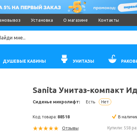
амовывоз
Установка
О магазине
Контакты
ДУШЕВЫЕ КАБИНЫ
УНИТАЗЫ
РАКОВ
Sanita Унитаз-компакт И
Сиденье микролифт:
Есть
Нет
Код товара:
88518
В наличи
Купили: 558 ра
Отзывы