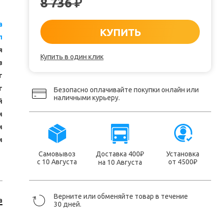
8 736
₽
a
КУПИТЬ
л
я
Купить в один клик
з
т
т
Безопасно оплачивайте покупки онлайн или
наличными курьеру.
й
м
м
м
Самовывоз
Доставка 400
Установка
₽
с 10 Августа
от 4500
на 10 Августа
₽
Верните или обменяйте товар в течение
a
30 дней.