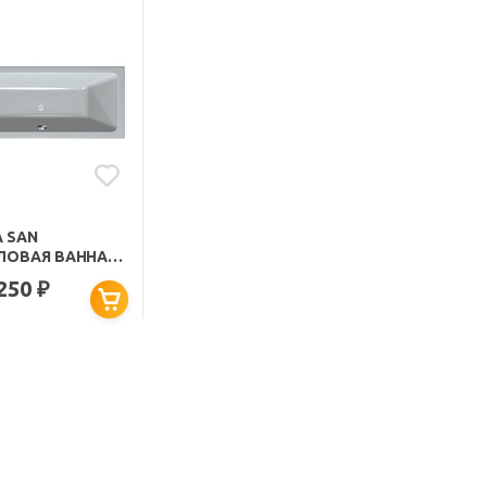
A SAN
ЛОВАЯ ВАННА
TRA LUXUS
 250
₽
0