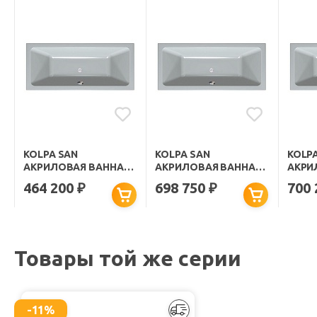
KOLPA SAN
KOLPA SAN
KOLP
АКРИЛОВАЯ ВАННА
АКРИЛОВАЯ ВАННА
АКРИ
ELEKTRA SPECIAL
ELEKTRA LUXUS
ELEK
464 200
698 750
700
₽
₽
170X80
170X75
170X8
Товары той же серии
-11%