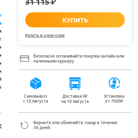
31 115
₽
n
КУПИТЬ
а
я
Купить в один клик
т
м
м
Безопасно оплачивайте покупки онлайн или
наличными курьеру.
м
м
й
е
Самовывоз
Доставка 0
Установка
₽
с 10 Августа
от 7000
на 10 Августа
₽
Верните или обменяйте товар в течение
n
30 дней.