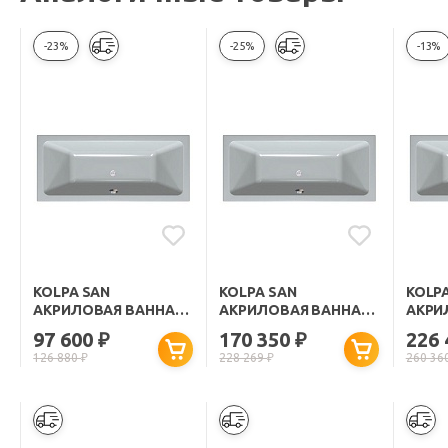
-23%
-25%
-13%
KOLPA SAN
KOLPA SAN
KOLP
АКРИЛОВАЯ ВАННА
АКРИЛОВАЯ ВАННА
АКРИ
ELEKTRA BASIS 170X80
ELEKTRA STANDART
ELEK
97 600
170 350
226
₽
₽
170X80
170X8
126 880
₽
228 269
₽
260 36