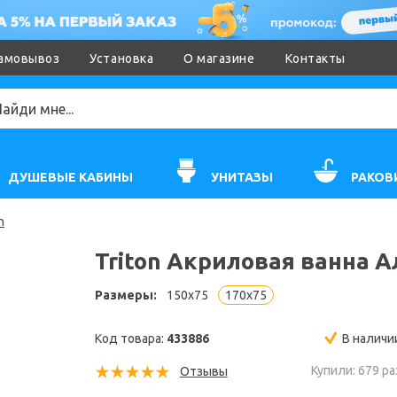
амовывоз
Установка
О магазине
Контакты
ДУШЕВЫЕ КАБИНЫ
УНИТАЗЫ
РАКОВ
n
Triton Акриловая ванна А
Размеры:
150x75
170x75
Код товара:
433886
В наличи
Купили: 679 ра
Отзывы