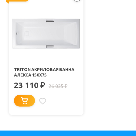
TRITON АКРИЛОВАЯ ВАННА
АЛЕКСА 150X75
23 110
₽
26 035
₽