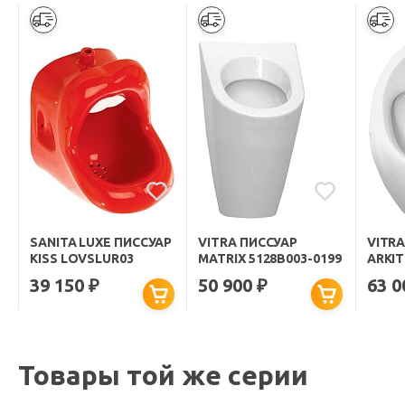
SANITA LUXE ПИССУАР
VITRA ПИССУАР
VITRA
KISS LOVSLUR03
MATRIX 5128B003-0199
ARKIT
5200
39 150
50 900
63 
₽
₽
УПРА
Товары той же серии