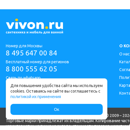
Номер для Москвы
О К
8 495 647 00 84
О нас
Бесплатный номер для регионов
Ката
8 800 555 62 05
Согл
Поли
Связь по whatsapp
Карта
Для повышения удобства сайта мы используем
cookies. Оставаясь на сайте вы соглашаетесь с
Конт
Адрес офиса: Москва, Дорожная улица 1
политикой их применения
Ок
Интернет-магазин сантехники и мебели для ванной © 2009 – 2026
Торговые марки принадлежат их владельцам. Копирование часте
характеристик, наличия на складе, стоимости товаров, носит и