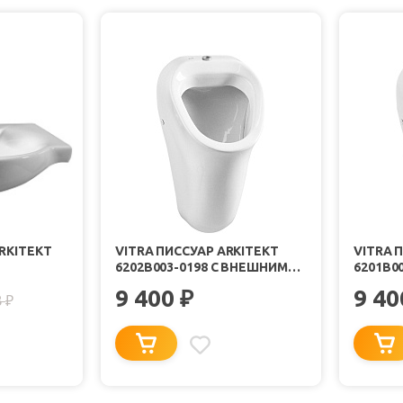
RKITEKT
VITRA ПИССУАР ARKITEKT
VITRA 
6202B003-0198 С ВНЕШНИМ
6201B00
ПОДВОДОМ ВОДЫ
ВНУТР
9 400
9 4
₽
8
ВОДЫ
₽