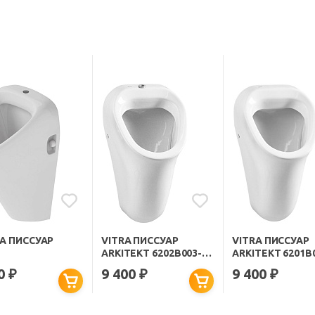
TA ПИССУАР
VITRA ПИССУАР
VITRA ПИССУАР
ARKITEKT 6202B003-
ARKITEKT 6201B
0198 С ВНЕШНИМ
0199 С ВНУТРЕ
50
9 400
9 400
₽
₽
₽
ПОДВОДОМ ВОДЫ
ПОДВОДОМ В