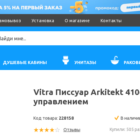
амовывоз
Установка
О магазине
Контакты
ДУШЕВЫЕ КАБИНЫ
УНИТАЗЫ
РАКОВ
Vitra Писсуар Arkitekt 4
управлением
Код товара:
228158
В наличи
Купили: 505 ра
Отзывы