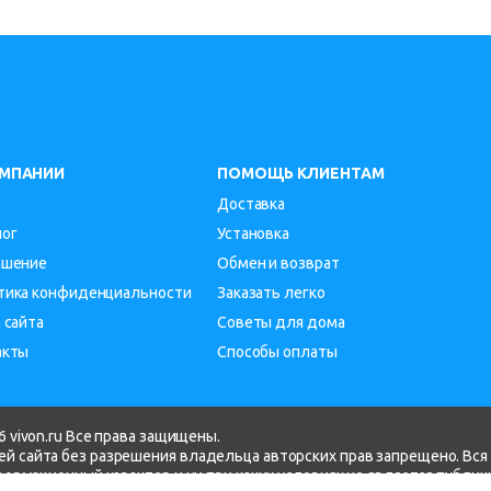
ОМПАНИИ
ПОМОЩЬ КЛИЕНТАМ
Доставка
лог
Установка
ашение
Обмен и возврат
тика конфиденциальности
Заказать легко
 сайта
Советы для дома
акты
Способы оплаты
 vivon.ru Все права защищены.
й сайта без разрешения владельца авторских прав запрещено. Вся
нформационный характер и ни при каких условиях не является публи