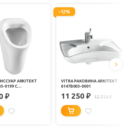
-12%
ПИССУАР ARKITEKT
VITRA РАКОВИНА ARKITEKT
3-0199 С
6147B003-0001
ЕННИМ ПОДВОДОМ
11 250
00
₽
₽
12 713
₽