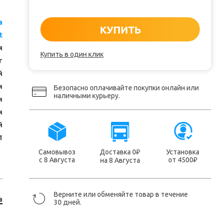
a
КУПИТЬ
t
я
Купить в один клик
т
й
м
Безопасно оплачивайте покупки онлайн или
наличными курьеру.
м
м
й
1
Самовывоз
Доставка 0
Установка
₽
с 8 Августа
от 4500
на 8 Августа
₽
Верните или обменяйте товар в течение
a
30 дней.