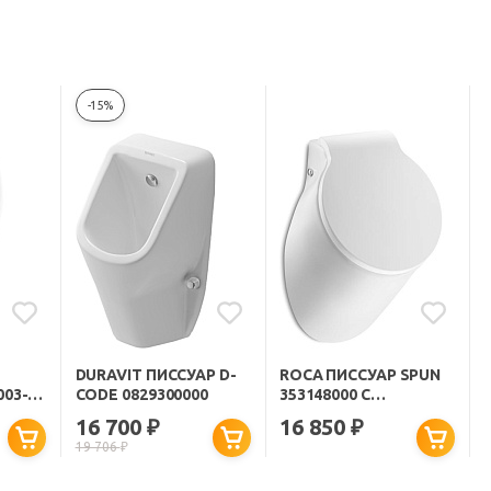
-15%
DURAVIT ПИССУАР D-
ROCA ПИССУАР SPUN
003-
CODE 0829300000
353148000 С
ННИМ
КРЫШКОЙ
16 700
16 850
₽
₽
ОДЫ
19 706
₽