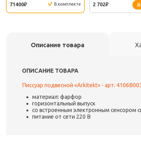
УПРАВЛЕНИЕМ
ATS001
71400
В комплекте
2 702
₽
₽
Д
Описание товара
Х
ОПИСАНИЕ ТОВАРА
Писсуар подвесной «Arkitekt» - арт. 4106B00
материал: фарфор
горизонтальный выпуск
со встроенным электронным сенсором 
питание от сети 220 В