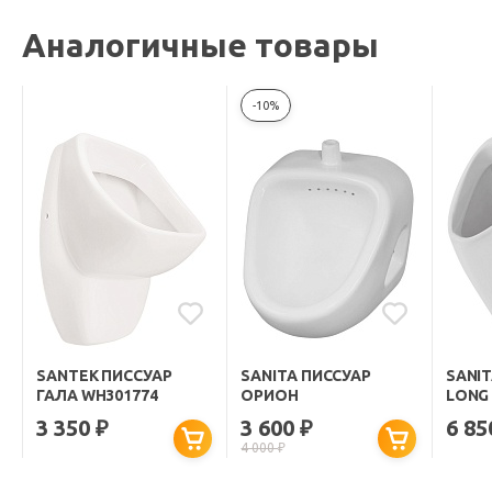
Аналогичные товары
-10%
SANTEK ПИССУАР
SANITA ПИССУАР
SANI
ГАЛА WH301774
ОРИОН
LONG
3 350
3 600
6 8
₽
₽
4 000
₽