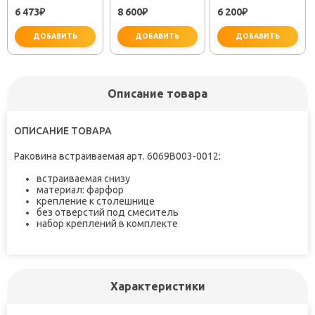
SEMBOKU ХРОМ
RELAX RELAX-
ДЛЯ РАКОВИНЫ
6 473
8 600
6 200
TOK-SEM-1011
₽
LS2-01-W0 ХРОМ
₽
₽
ДОБАВИТЬ
ДОБАВИТЬ
ДОБАВИТЬ
Описание товара
не забудьте купить
не забудьте купить
ОПИСАНИЕ ТОВАРА
Раковина встраиваемая арт. 6069B003-0012
:
встраиваемая снизу
материал: фарфор
крепление к столешнице
без отверстий под смеситель
набор креплений в комплекте
Характеристики