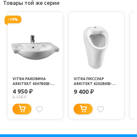
Товары той же серии
-19%
VITRA РАКОВИНА
VITRA ПИССУАР
ARKITEKT 4047B003-
ARKITEKT 6202B003-
0001
0198 С ВНЕШНИМ
4 950
₽
9 400
₽
ПОДВОДОМ ВОДЫ
6 138
₽