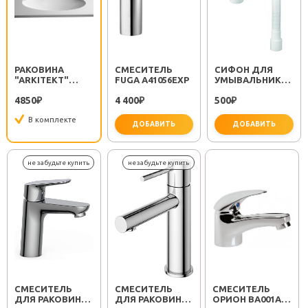
РАКОВИНА
СМЕСИТЕЛЬ
СИФОН ДЛЯ
"ARKITEKT"
FUGA A41056EXP
УМЫВАЛЬНИКА
6069B003-0012
МИНОР
4850
4 400
500
₽
₽
(30718050)
₽
В комплекте
ДОБАВИТЬ
ДОБАВИТЬ
важно 
СМЕСИТЕЛЬ
СМЕСИТЕЛЬ
СМЕСИТЕЛЬ
ДЛЯ РАКОВИНЫ
ДЛЯ РАКОВИНЫ
ОРИОН BA001AA