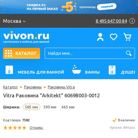
Москва
8 495 647 00 84
i
КАТАЛОГ
МЕБЕЛЬ ДЛЯ ВАННОЙ
ВАННЫ
ДУШЕВ
Каталог
Раковины
Раковины Vitra
Vitra Раковина "Arkitekt" 6069B003-0012
Ширина:
585 мм
590 мм
665 мм
Код товара:
7582
В н