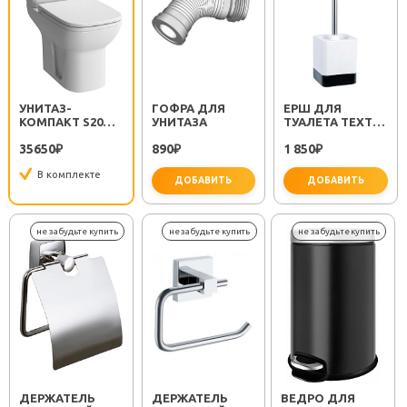
УНИТАЗ-
ГОФРА ДЛЯ
ЕРШ ДЛЯ
КОМПАКТ S20
УНИТАЗА
ТУАЛЕТА TEXT
9819B003-7202 С
FX-230-5
35650
890
1 850
МИКРОЛИФТОМ
₽
₽
₽
В комплекте
ДОБАВИТЬ
ДОБАВИТЬ
важно для установки
не за
ДЕРЖАТЕЛЬ
ДЕРЖАТЕЛЬ
ВЕДРО ДЛЯ