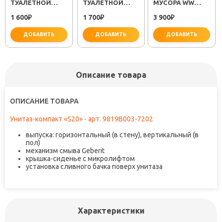
ТУАЛЕТНОЙ
ТУАЛЕТНОЙ
МУСОРА WW
БУМАГИ
БУМАГИ METRA
ERFIE BL 12L
1 600
1 700
3 900
KVADRO FX-
₽
FX-11110A
₽
₽
61310
ДОБАВИТЬ
ДОБАВИТЬ
ДОБАВИТЬ
Описание товара
ОПИСАНИЕ ТОВАРА
не забудьте купить
не забудьте купить
не заб
Унитаз-компакт «S20» - арт. 9819B003-7202
выпуска: горизонтальный (в стену), вертикальный (в
пол)
механизм смыва Geberit
крышка-сиденье с микролифтом
установка сливного бачка поверх унитаза
Характеристики