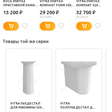
ROCA УНИТАЗ
VITRA УНИТАЗ-
VITRA УНИТАЗ-
ПРИСТАВНОЙ DAMA
КОМПАКТ FORM 300
КОМПАКТ S20
SENSO COMPACTO
9729B003-7200 С
9800B003-7203
13 200
29 200
32 700
₽
₽
₽
347517000
МИКРОЛИФТОМ
32 704
₽
41 202
₽
Товары той же серии
VITRA ПЬЕДЕСТАЛ
VITRA
ДЛЯ РАКОВИНЫ S20
ПОЛУПЬЕДЕСТАЛ ДЛЯ
С
5529B003
РАКОВИНЫ S20
0