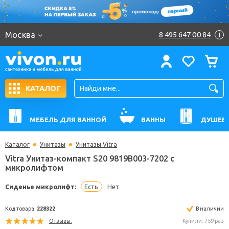
Москва
8 495 647 00 84
i
КАТАЛОГ
МЕБЕЛЬ ДЛЯ ВАННОЙ
ВАННЫ
ДУШЕВ
Каталог
Унитазы
Унитазы Vitra
Vitra Унитаз-компакт S20 9819B003-7202 с
микролифтом
Сиденье микролифт:
Есть
Нет