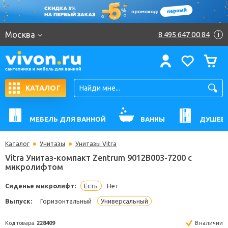
Москва
8 495 647 00 84
i
КАТАЛОГ
МЕБЕЛЬ ДЛЯ ВАННОЙ
ВАННЫ
ДУШЕВ
Каталог
Унитазы
Унитазы Vitra
Vitra Унитаз-компакт Zentrum 9012B003-7200 с
микролифтом
Сиденье микролифт:
Есть
Нет
Выпуск:
Горизонтальный
Универсальный