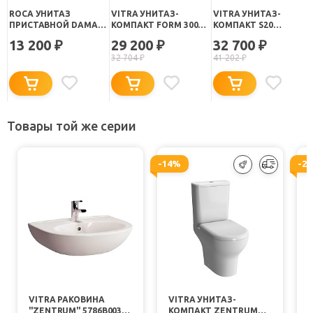
ROCA УНИТАЗ
VITRA УНИТАЗ-
VITRA УНИТАЗ-
ПРИСТАВНОЙ DAMA
КОМПАКТ FORM 300
КОМПАКТ S20
SENSO COMPACTO
9729B003-7200 С
9800B003-7203
13 200
29 200
32 700
₽
₽
₽
347517000
МИКРОЛИФТОМ
32 704
₽
41 202
₽
Товары той же серии
-14%
-2
VITRA РАКОВИНА
VITRA УНИТАЗ-
"ZENTRUM" 5786B003-
КОМПАКТ ZENTRUM