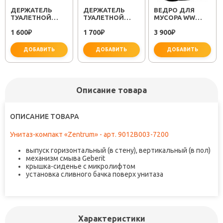
ДЕРЖАТЕЛЬ
ДЕРЖАТЕЛЬ
ВЕДРО ДЛЯ
ТУАЛЕТНОЙ
ТУАЛЕТНОЙ
МУСОРА WW
БУМАГИ
БУМАГИ METRA
ERFIE BL 12L
1 600
1 700
3 900
KVADRO FX-
₽
FX-11110A
₽
₽
61310
ДОБАВИТЬ
ДОБАВИТЬ
ДОБАВИТЬ
Описание товара
ОПИСАНИЕ ТОВАРА
не забудьте купить
не забудьте купить
не заб
Унитаз-компакт «Zentrum» - арт. 9012B003-7200
выпуск горизонтальный (в стену), вертикальный (в пол)
механизм смыва Geberit
крышка-сиденье с микролифтом
установка сливного бачка поверх унитаза
Характеристики