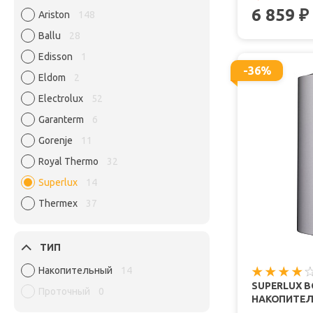
6 859
₽
Ariston
148
Ballu
28
Edisson
1
-36%
Eldom
2
Electrolux
52
Garanterm
6
Gorenje
11
Royal Thermo
32
Superlux
14
Thermex
37
ТИП
Накопительный
14
SUPERLUX 
Проточный
0
НАКОПИТЕЛЬ