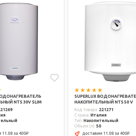
ВОДОНАГРЕВАТЕЛЬ
SUPERLUX ВОДОНАГРЕВАТ
НЫЙ NTS 30V SLIM
НАКОПИТЕЛЬНЫЙ NTS 50 V
221269
Код товара
221271
лия
Страна
Италия
тельный
Тип
Накопительный
Объем (л)
50
 11.08
за 400
доставим 11.08
за 400
₽
₽