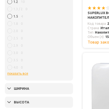
1.2
10
1.3 / 2
0
SUPERLUX 
1.5
4
НАКОПИТЕЛ
1.8
0
Код товара
Страна
Ита
2.0
0
Тип
Накопи
Объем (л)
15
2.5
0
Товар зак
2.9
0
3.0
0
3.5
0
4.0
0
показать все
ШИРИНА
ВЫСОТА