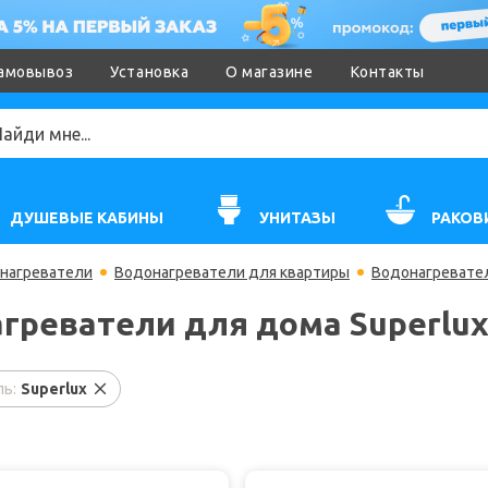
амовывоз
Установка
О магазине
Контакты
ДУШЕВЫЕ КАБИНЫ
УНИТАЗЫ
РАКОВ
нагреватели
Водонагреватели для квартиры
Водонагревател
греватели для дома Superlu
ь:
Superlux