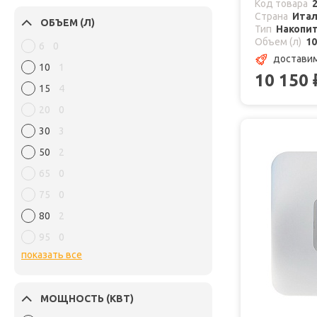
Код товара
Страна
Ита
ОБЪЕМ (Л)
Тип
Накопи
Объем (л)
10
6
0
доставим
10
1
10 150
15
4
20
0
30
3
50
2
65
0
75
0
80
2
95
0
показать все
МОЩНОСТЬ (КВТ)