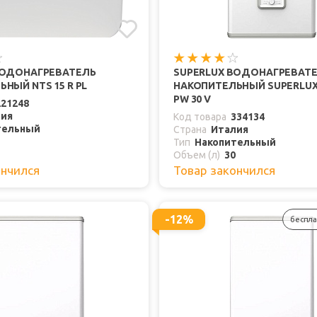
ВОДОНАГРЕВАТЕЛЬ
SUPERLUX ВОДОНАГРЕВАТ
НЫЙ NTS 15 R PL
НАКОПИТЕЛЬНЫЙ SUPERLUX
PW 30 V
221248
лия
Код товара
334134
тельный
Страна
Италия
Тип
Накопительный
Объем (л)
30
ончился
Товар закончился
-12%
беспла