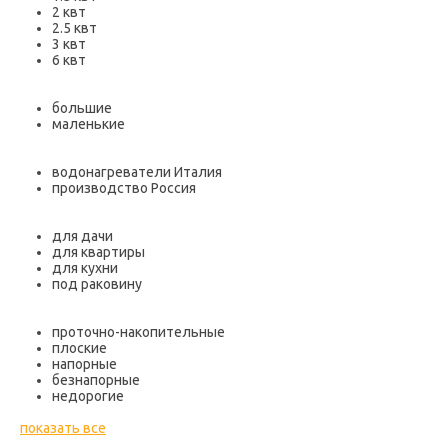
2 квт
2.5 квт
3 квт
6 квт
большие
маленькие
водонагреватели Италия
производство Россия
для дачи
для квартиры
для кухни
под раковину
проточно-накопительные
плоские
напорные
безнапорные
недорогие
показать все