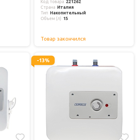
Код товара
221262
Страна
Италия
Тип
Накопительный
Объем (л)
15
Товар закончился
-13%