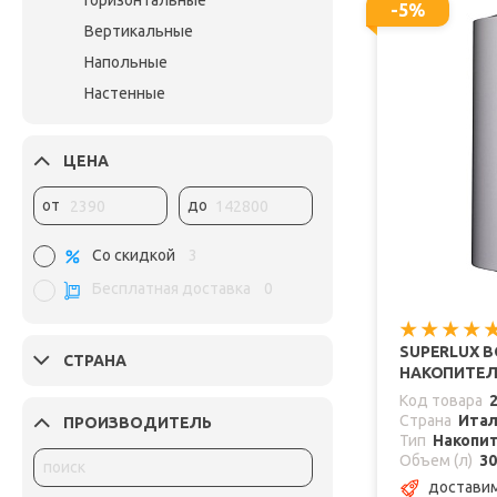
Горизонтальные
-5%
Вертикальные
Напольные
Настенные
ЦЕНА
от
до
Со скидкой
3
Бесплатная доставка
0
SUPERLUX 
СТРАНА
НАКОПИТЕЛЬ
Код товара
Страна
Ита
ПРОИЗВОДИТЕЛЬ
Тип
Накопи
Объем (л)
30
доставим