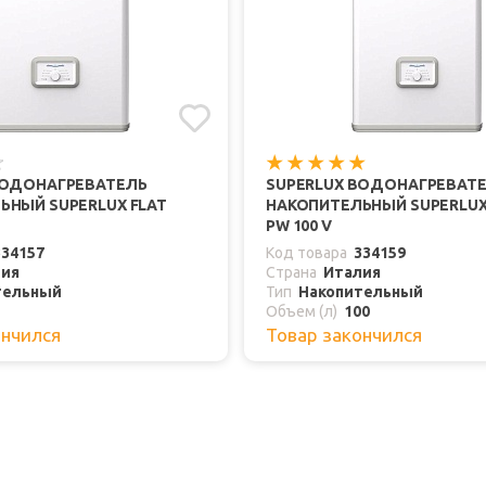
ВОДОНАГРЕВАТЕЛЬ
SUPERLUX ВОДОНАГРЕВАТ
ЬНЫЙ SUPERLUX FLAT
НАКОПИТЕЛЬНЫЙ SUPERLUX
PW 100 V
334157
Код товара
334159
лия
Страна
Италия
тельный
Тип
Накопительный
Объем (л)
100
ончился
Товар закончился