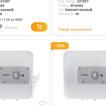
221267
Код товара
221257
лия
Страна
Италия
тельный
Тип
Накопительный
0
Объем (л)
10
 11.08
за 400
₽
₽
15 916
₽
Товар закончился
-13%