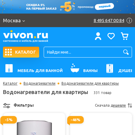
Москва
8 495 647 00 84
i
КАТАЛОГ
МЕБЕЛЬ ДЛЯ ВАННОЙ
ВАННЫ
ДУШЕВ
Каталог
Водонагреватели
Водонагреватели для квартиры
Водонагреватели для квартиры
331 товар
Фильтры
Сначала
дешевле
-5%
-46%