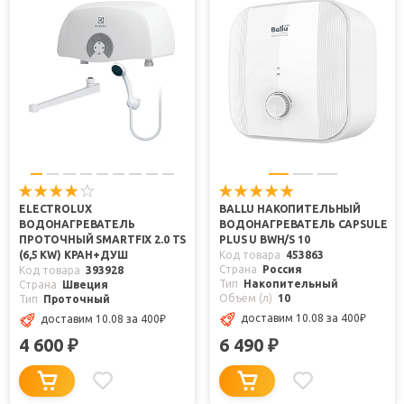
ELECTROLUX
BALLU НАКОПИТЕЛЬНЫЙ
ВОДОНАГРЕВАТЕЛЬ
ВОДОНАГРЕВАТЕЛЬ CAPSULE
ПРОТОЧНЫЙ SMARTFIX 2.0 TS
PLUS U BWH/S 10
(6,5 KW) КРАН+ДУШ
Код товара
453863
Страна
Россия
Код товара
393928
Тип
Накопительный
Страна
Швеция
Объем (л)
10
Тип
Проточный
доставим 10.08
за 400
₽
доставим 10.08
за 400
₽
4 600
6 490
₽
₽