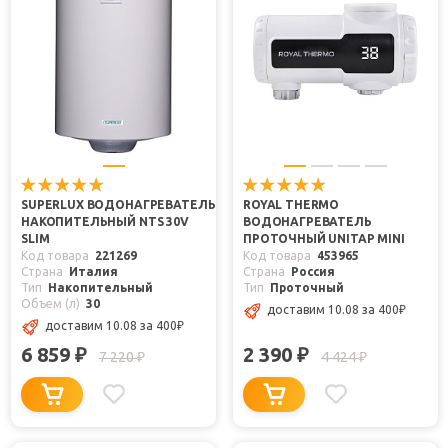
SUPERLUX ВОДОНАГРЕВАТЕЛЬ
ROYAL THERMO
НАКОПИТЕЛЬНЫЙ NTS 30V
ВОДОНАГРЕВАТЕЛЬ
SLIM
ПРОТОЧНЫЙ UNITAP MINI
Код товара
221269
Код товара
453965
Страна
Италия
Страна
Россия
Тип
Накопительный
Тип
Проточный
Объем (л)
30
доставим 10.08
за 400
₽
доставим 10.08
за 400
₽
6 859
2 390
₽
₽
7 220
4 424
₽
₽