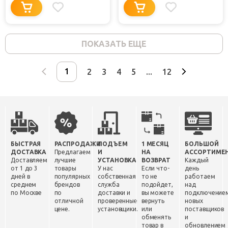
ПОКАЗАТЬ ЕЩЕ
2
3
4
5
...
12
БЫСТРАЯ
РАСПРОДАЖИ
ПОДЪЕМ
1 МЕСЯЦ
БОЛЬШОЙ
ДОСТАВКА
Предлагаем
И
НА
АССОРТИМЕ
Доставляем
лучшие
УСТАНОВКА
ВОЗВРАТ
Каждый
от 1 до 3
товары
У нас
Если что-
день
дней в
популярных
собственная
то не
работаем
среднем
брендов
служба
подойдет,
над
по Москве
по
доставки и
вы можете
подключение
отличной
проверенные
вернуть
новых
цене.
установщики.
или
поставщиков
обменять
и
товар в
обновлением