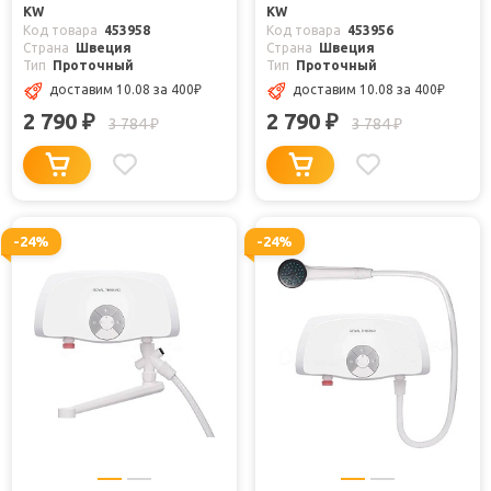
KW
KW
Код товара
453958
Код товара
453956
Страна
Швеция
Страна
Швеция
Тип
Проточный
Тип
Проточный
доставим 10.08
за 400
₽
доставим 10.08
за 400
₽
2 790
2 790
₽
₽
3 784
3 784
₽
₽
-24%
-24%