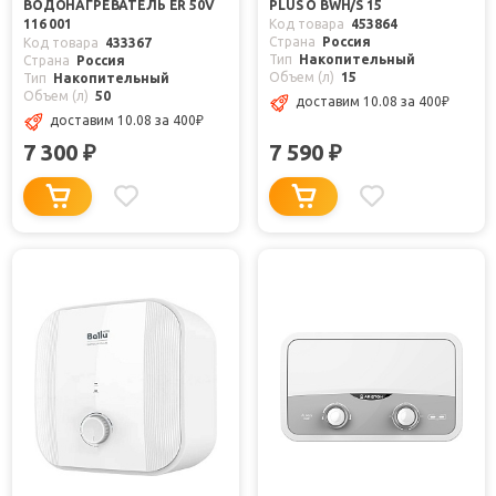
ВОДОНАГРЕВАТЕЛЬ ER 50V
PLUS O BWH/S 15
116 001
Код товара
453864
Страна
Россия
Код товара
433367
Тип
Накопительный
Страна
Россия
Объем (л)
15
Тип
Накопительный
Объем (л)
50
доставим 10.08
за 400
₽
доставим 10.08
за 400
₽
7 300
7 590
₽
₽