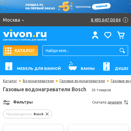
Москва
8 495 647 00 84
i
КАТАЛОГ
МЕБЕЛЬ ДЛЯ ВАННОЙ
ВАННЫ
ДУШЕВ
Каталог
Водонагреватели
Газовые водонагреватели
Газовые во
Газовые водонагреватели Bosch
26 товаров
Фильтры
Сначала
дешевле
Производитель:
Bosch