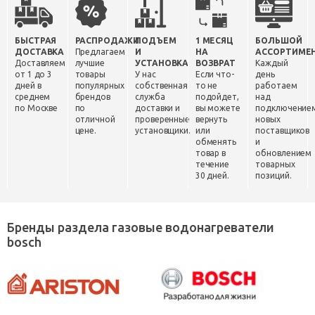
БЫСТРАЯ
РАСПРОДАЖИ
ПОДЪЕМ
1 МЕСЯЦ
БОЛЬШОЙ
ДОСТАВКА
Предлагаем
И
НА
АССОРТИМЕ
Доставляем
лучшие
УСТАНОВКА
ВОЗВРАТ
Каждый
от 1 до 3
товары
У нас
Если что-
день
дней в
популярных
собственная
то не
работаем
среднем
брендов
служба
подойдет,
над
по Москве
по
доставки и
вы можете
подключение
отличной
проверенные
вернуть
новых
цене.
установщики.
или
поставщиков
обменять
и
товар в
обновлением
течение
товарных
30 дней.
позиций.
Бренды раздела газовые водонагреватели
bosch