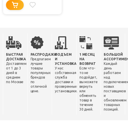
БЫСТРАЯ
РАСПРОДАЖИ
ПОДЪЕМ
1 МЕСЯЦ
БОЛЬШОЙ
ДОСТАВКА
Предлагаем
И
НА
АССОРТИМЕ
Доставляем
лучшие
УСТАНОВКА
ВОЗВРАТ
Каждый
от 1 до 3
товары
У нас
Если что-
день
дней в
популярных
собственная
то не
работаем
среднем
брендов
служба
подойдет,
над
по Москве
по
доставки и
вы можете
подключение
отличной
проверенные
вернуть
новых
цене.
установщики.
или
поставщиков
обменять
и
товар в
обновлением
течение
товарных
30 дней.
позиций.