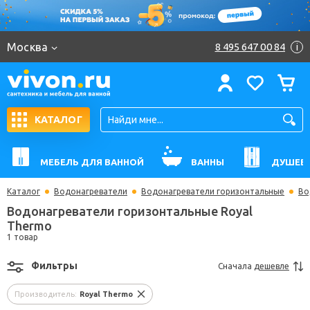
Москва
8 495 647 00 84
i
КАТАЛОГ
МЕБЕЛЬ ДЛЯ ВАННОЙ
ВАННЫ
ДУШЕВ
Каталог
Водонагреватели
Водонагреватели горизонтальные
Во
Водонагреватели горизонтальные Royal
Thermo
1 товар
Фильтры
Сначала
дешевле
Производитель:
Royal Thermo