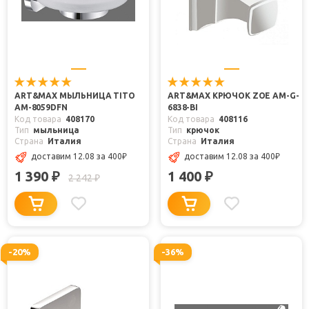
ART&MAX МЫЛЬНИЦА TITO
ART&MAX КРЮЧОК ZOE AM-G-
AM-8059DFN
6838-BI
Код товара
408170
Код товара
408116
Тип
мыльница
Тип
крючок
Страна
Италия
Страна
Италия
доставим 12.08
за 400
₽
доставим 12.08
за 400
₽
1 390
1 400
₽
₽
2 242
₽
-20%
-36%