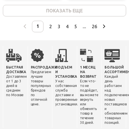
ПОКАЗАТЬ ЕЩЕ
2
3
4
5
...
26
БЫСТРАЯ
РАСПРОДАЖИ
ПОДЪЕМ
1 МЕСЯЦ
БОЛЬШОЙ
ДОСТАВКА
Предлагаем
И
НА
АССОРТИМЕ
Доставляем
лучшие
УСТАНОВКА
ВОЗВРАТ
Каждый
от 1 до 3
товары
У нас
Если что-
день
дней в
популярных
собственная
то не
работаем
среднем
брендов
служба
подойдет,
над
по Москве
по
доставки и
вы можете
подключение
отличной
проверенные
вернуть
новых
цене.
установщики.
или
поставщиков
обменять
и
товар в
обновлением
течение
товарных
30 дней.
позиций.