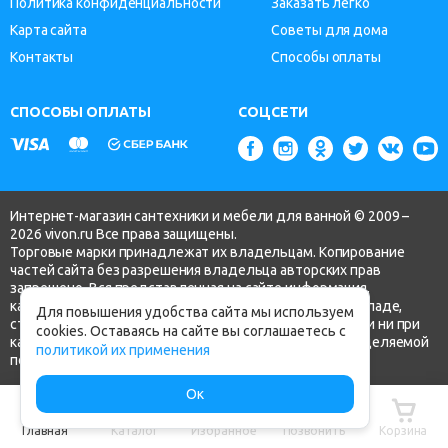
Политика конфиденциальности
Заказать легко
Карта сайта
Советы для дома
Контакты
Способы оплаты
СПОСОБЫ ОПЛАТЫ
СОЦСЕТИ
Интернет-магазин сантехники и мебели для ванной © 2009 –
2026 vivon.ru Все права защищены.
Торговые марки принадлежат их владельцам. Копирование
частей сайта без разрешения владельца авторских прав
запрещено. Вся представленная на сайте информация,
касающаяся технических характеристик, наличия на складе,
Для повышения удобства сайта мы используем
стоимости товаров, носит информационный характер и ни при
cookies. Оставаясь на сайте вы соглашаетесь с
каких условиях не является публичной офертой, определяемой
политикой их применения
положениями ч.2 ст. 437 Гражданского кодекса РФ.
Ок
Главная
Каталог
Избранное
Позвонить
Корзина