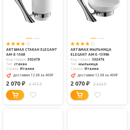
ART&MAX СТАКАН ELEGANT
ART&MAX МЫЛЬНИЦА
AM-E-1568
ELEGANT AM-E-1599A
Код товара
302478
Код товара
302476
Тип
стакан
Тип
мыльница
Страна
Италия
Страна
Италия
доставим 12.08
за 400
₽
доставим 12.08
за 400
₽
2 070
2 070
₽
₽
3 477
3 355
₽
₽