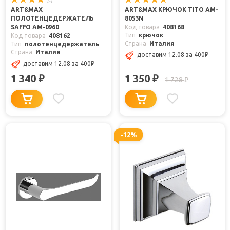
ART&MAX
ART&MAX КРЮЧОК TITO AM-
ПОЛОТЕНЦЕДЕРЖАТЕЛЬ
8053N
SAFFO AM-0960
Код товара
408168
Тип
крючок
Код товара
408162
Страна
Италия
Тип
полотенцедержатель
Страна
Италия
доставим 12.08
за 400
₽
доставим 12.08
за 400
₽
1 340
1 350
₽
₽
1 728
₽
-12%