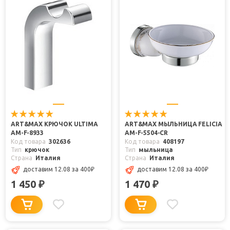
ART&MAX КРЮЧОК ULTIMA
ART&MAX МЫЛЬНИЦА FELICIA
AM-F-8933
AM-F-5504-CR
Код товара
302636
Код товара
408197
Тип
крючок
Тип
мыльница
Страна
Италия
Страна
Италия
доставим 12.08
за 400
₽
доставим 12.08
за 400
₽
1 450
1 470
₽
₽