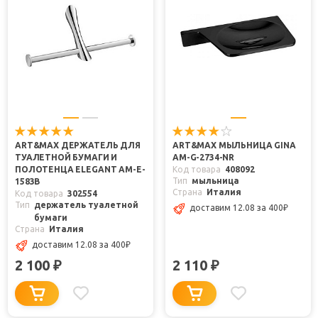
ART&MAX ДЕРЖАТЕЛЬ ДЛЯ
ART&MAX МЫЛЬНИЦА GINA
ТУАЛЕТНОЙ БУМАГИ И
AM-G-2734-NR
ПОЛОТЕНЦА ELEGANT AM-E-
Код товара
408092
Тип
мыльница
1583B
Страна
Италия
Код товара
302554
Тип
держатель туалетной
доставим 12.08
за 400
₽
бумаги
Страна
Италия
доставим 12.08
за 400
₽
2 100
2 110
₽
₽