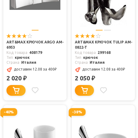
ART&MAX КРЮЧОК ARGO AM-
ART&MAX КРЮЧОК TULIP AM-
6953
0822-T
Код товара
408179
Код товара
299168
Тип
крючок
Тип
крючок
Страна
Италия
Страна
Италия
доставим 12.08
за 400
₽
доставим 12.08
за 400
₽
2 020
2 050
₽
₽
-40%
-38%