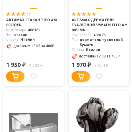
ART&MAX СТАКАН TITO AM-
ART&MAX ДЕРЖАТЕЛЬ
8058DFN
ТУАЛЕТНОЙ БУМАГИ TITO AM-
Код товара
408169
8051MN
Тип
стакан
Код товара
408173
Страна
Италия
Тип
держатель туалетной
бумаги
доставим 12.08
за 400
₽
Страна
Италия
доставим 12.08
за 400
₽
1 950
1 970
₽
₽
2 301
3 354
₽
₽