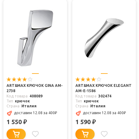
ART&MAX КРЮЧОК GINA AM-
ART&MAX КРЮЧОК ELEGANT
2738
AM-E-1586
Код товара
408089
Код товара
302474
Тип
крючок
Тип
крючок
Страна
Италия
Страна
Италия
доставим 12.08
за 400
₽
доставим 12.08
за 400
₽
1 550
1 590
₽
₽