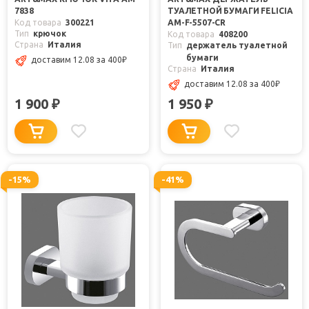
7838
ТУАЛЕТНОЙ БУМАГИ FELICIA
Код товара
300221
AM-F-5507-CR
Тип
крючок
Код товара
408200
Страна
Италия
Тип
держатель туалетной
бумаги
доставим 12.08
за 400
₽
Страна
Италия
доставим 12.08
за 400
₽
1 900
1 950
₽
₽
-15%
-41%