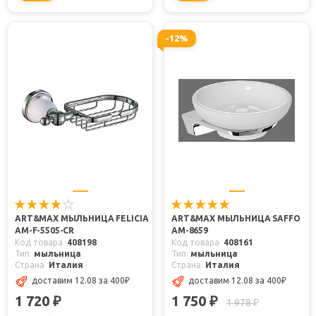
-12%
ART&MAX МЫЛЬНИЦА FELICIA
ART&MAX МЫЛЬНИЦА SAFFO
AM-F-5505-CR
AM-8659
Код товара
408198
Код товара
408161
Тип
мыльница
Тип
мыльница
Страна
Италия
Страна
Италия
доставим 12.08
за 400
₽
доставим 12.08
за 400
₽
1 720
1 750
₽
₽
1 978
₽