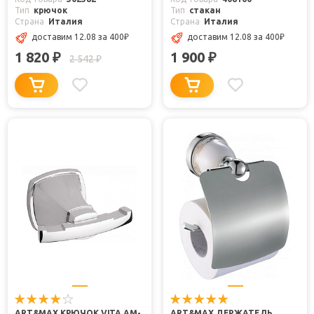
Тип
крючок
Тип
стакан
Страна
Италия
Страна
Италия
доставим 12.08
за 400
₽
доставим 12.08
за 400
₽
1 820
1 900
₽
₽
2 542
₽
ART&MAX КРЮЧОК VITA AM-
ART&MAX ДЕРЖАТЕЛЬ