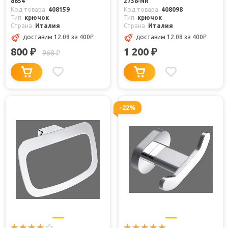
8654
2738-NR
Код товара
408159
Код товара
408098
Тип
крючок
Тип
крючок
Страна
Италия
Страна
Италия
доставим 12.08
за 400
₽
доставим 12.08
за 400
₽
800
1 200
₽
₽
968
₽
-22%