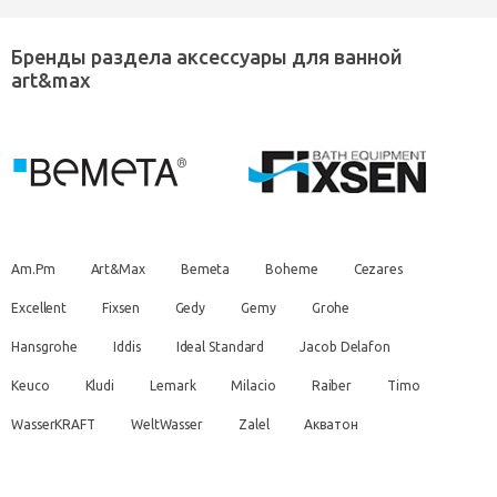
Бренды раздела аксессуары для ванной
art&max
Am.Pm
Art&Max
Bemeta
Boheme
Cezares
Excellent
Fixsen
Gedy
Gemy
Grohe
Hansgrohe
Iddis
Ideal Standard
Jacob Delafon
Keuco
Kludi
Lemark
Milacio
Raiber
Timo
WasserKRAFT
WeltWasser
Zalel
Акватон