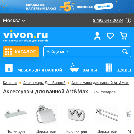
Москва
8 495 647 00 84
i
КАТАЛОГ
МЕБЕЛЬ ДЛЯ ВАННОЙ
ВАННЫ
ДУШЕВ
Каталог
Аксессуары Для Ванной
Аксессуары для ванной Art&Max
Аксессуары для ванной Art&Max
757 товаров
Полки для
Держатели
Крючки для
Держатели
Мы