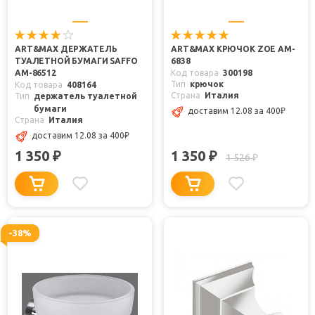
ART&MAX ДЕРЖАТЕЛЬ
ART&MAX КРЮЧОК ZOE AM-
ТУАЛЕТНОЙ БУМАГИ SAFFO
6838
AM-86512
Код товара
300198
Тип
крючок
Код товара
408164
Страна
Италия
Тип
держатель туалетной
бумаги
доставим 12.08
за 400
₽
Страна
Италия
доставим 12.08
за 400
₽
1 350
1 350
₽
₽
1 526
₽
-38%