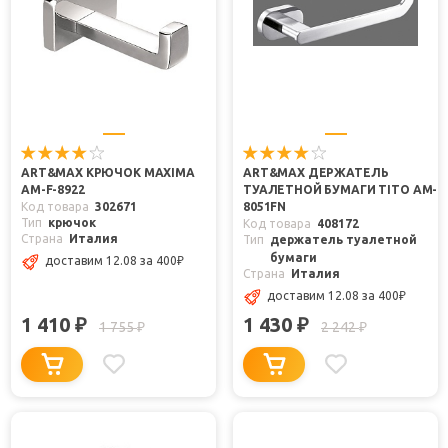
ART&MAX КРЮЧОК MAXIMA
ART&MAX ДЕРЖАТЕЛЬ
AM-F-8922
ТУАЛЕТНОЙ БУМАГИ TITO AM-
Код товара
302671
8051FN
Тип
крючок
Код товара
408172
Страна
Италия
Тип
держатель туалетной
бумаги
доставим 12.08
за 400
₽
Страна
Италия
доставим 12.08
за 400
₽
1 410
1 430
₽
₽
1 755
2 242
₽
₽