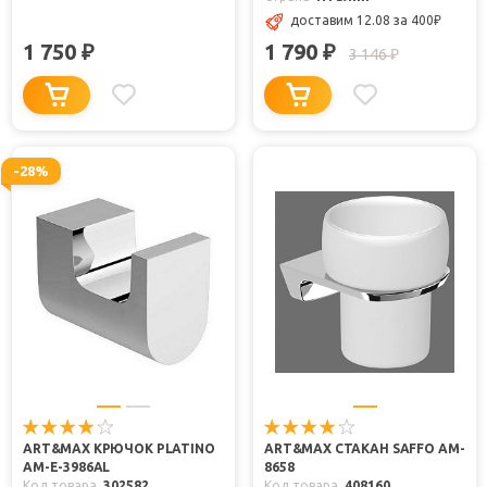
доставим 12.08
за 400
₽
1 750
1 790
₽
₽
3 146
₽
-28%
ART&MAX КРЮЧОК PLATINO
ART&MAX СТАКАН SAFFO AM-
AM-E-3986AL
8658
Код товара
302582
Код товара
408160