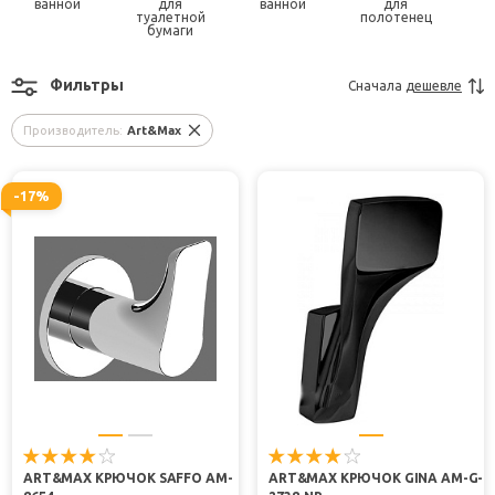
ванной
для
ванной
для
туалетной
полотенец
бумаги
Фильтры
Сначала
дешевле
Производитель:
Art&Max
-17%
ART&MAX КРЮЧОК SAFFO AM-
ART&MAX КРЮЧОК GINA AM-G-