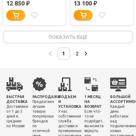
12 850
13 100
₽
₽
ПОКАЗАТЬ ЕЩЕ
2
БЫСТРАЯ
РАСПРОДАЖИ
ПОДЪЕМ
1 МЕСЯЦ
БОЛЬШОЙ
ДОСТАВКА
Предлагаем
И
НА
АССОРТИМЕ
Доставляем
лучшие
УСТАНОВКА
ВОЗВРАТ
Каждый
от 1 до 3
товары
У нас
Если что-
день
дней в
популярных
собственная
то не
работаем
среднем
брендов
служба
подойдет,
над
по Москве
по
доставки и
вы можете
подключение
отличной
проверенные
вернуть
новых
цене.
установщики.
или
поставщиков