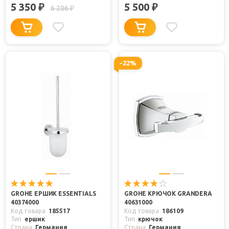
5 350
5 500
₽
₽
6 206
₽
-22%
GROHE ЕРШИК ESSENTIALS
GROHE КРЮЧОК GRANDERA
40374000
40631000
Код товара
185517
Код товара
186109
Тип
ершик
Тип
крючок
Страна
Германия
Страна
Германия