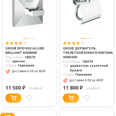
GROHE КРЮЧОК ALLURE
GROHE ДЕРЖАТЕЛЬ
BRILLIANT 40498000
ТУАЛЕТНОЙ БУМАГИ SINFONIA
Код товара
186273
40053000
Тип
крючок
Код товара
186159
Страна
Германия
Тип
держатель туалетной
бумаги
доставим 8.08
за 400
₽
Страна
Германия
доставим 8.08
за 400
₽
11 500
11 800
₽
₽
13 685
14 632
₽
₽
-15%