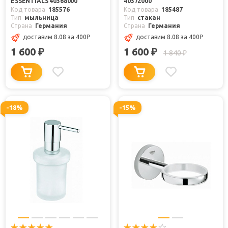
ESSENTIALS 40368000
40372000
Код товара
185576
Код товара
185487
Тип
мыльница
Тип
стакан
Страна
Германия
Страна
Германия
доставим 8.08
за 400
₽
доставим 8.08
за 400
₽
1 600
1 600
₽
₽
1 840
₽
-18%
-15%