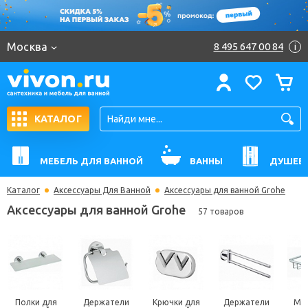
Москва
8 495 647 00 84
i
КАТАЛОГ
МЕБЕЛЬ ДЛЯ ВАННОЙ
ВАННЫ
ДУШЕВ
Каталог
Аксессуары Для Ванной
Аксессуары для ванной Grohe
Аксессуары для ванной Grohe
57 товаров
Полки для
Держатели
Крючки для
Держатели
Мы