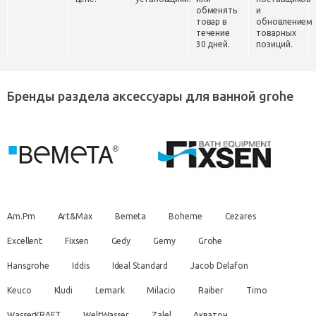
обменять
и
товар в
обновлением
течение
товарных
30 дней.
позиций.
Бренды раздела аксессуары для ванной grohe
Am.Pm
Art&Max
Bemeta
Boheme
Cezares
Excellent
Fixsen
Gedy
Gemy
Grohe
Hansgrohe
Iddis
Ideal Standard
Jacob Delafon
Keuco
Kludi
Lemark
Milacio
Raiber
Timo
WasserKRAFT
WeltWasser
Zalel
Акватон