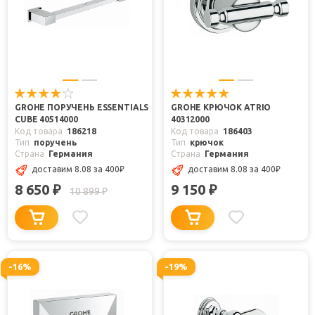
GROHE ПОРУЧЕНЬ ESSENTIALS
GROHE КРЮЧОК ATRIO
CUBE 40514000
40312000
Код товара
186218
Код товара
186403
Тип
поручень
Тип
крючок
Страна
Германия
Страна
Германия
доставим 8.08
за 400
₽
доставим 8.08
за 400
₽
8 650
9 150
₽
₽
10 899
₽
-16%
-19%