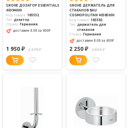
GROHE ДОЗАТОР ESSENTIALS
GROHE ДЕРЖАТЕЛЬ ДЛЯ
40394000
СТАКАНОВ BAU
Код товара
185552
COSMOPOLITAN 40585000
Тип
дозатор
Код товара
185582
Страна
Германия
Тип
держатель для
стаканов
доставим 8.08
за 400
₽
Страна
Германия
доставим 8.08
за 400
₽
1 950
2 250
₽
₽
2 379
2 655
₽
₽