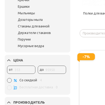
Крючки
Ершики
Мыльницы
Полки для ва
Дозаторы мыла
Стаканы для ванной
Держатели стаканов
Производител
Поручни
Мусорные ведра
-7%
ЦЕНА
от
до
Со скидкой
4
Бесплатная доставка
0
ПРОИЗВОДИТЕЛЬ