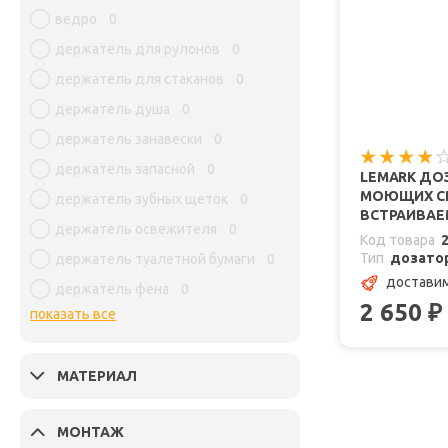
ведро
0
держатель для рулонов
0
держатель для стаканов
0
держатель душа
0
держатель занавески
0
держатель запасной
0
LEMARK ДО
МОЮЩИХ СР
держатель зубных щеток
0
ВСТРАИВАЕ
держатель освежителя
0
Код товара
Тип
дозато
держатель туалетной бумаги
0
доставим
держатель фена
0
2 650
₽
показать все
МАТЕРИАЛ
МОНТАЖ