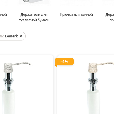
нной
Держатели для
Крючки для ванной
Держ
туалетной бумаги
по
ь:
Lemark
-4%