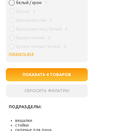
белый / хром
1
бронза
0
бронза светлая
0
бронза светлая / белый
0
бронза темная
0
бронза темная / белый
0
показать все
ПОКАЗАТЬ
6
ТОВАРОВ
СБРОСИТЬ ФИЛЬТРЫ
ПОДРАЗДЕЛЫ:
вешалки
стойки
сиденье для душа