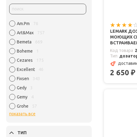
Am.Pm
76
LEMARK ДО
Art&Max
757
МОЮЩИХ СР
Bemeta
669
ВСТРАИВАЕ
Код товара
Boheme
1
Тип
дозато
Cezares
175
доставим
Excellent
46
2 650
₽
Fixsen
343
Gedy
3
Gemy
4
Grohe
57
показать все
ТИП