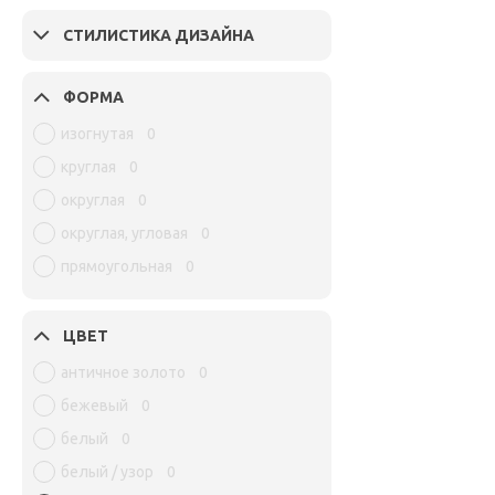
СТИЛИСТИКА ДИЗАЙНА
ФОРМА
изогнутая
0
круглая
0
округлая
0
округлая, угловая
0
прямоугольная
0
ЦВЕТ
античное золото
0
бежевый
0
белый
0
белый / узор
0