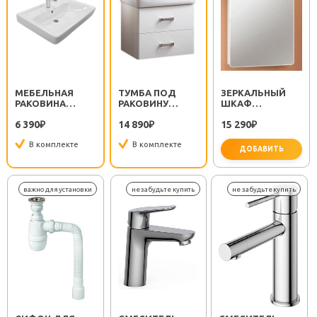
МЕБЕЛЬНАЯ
ТУМБА ПОД
ЗЕРКАЛЬНЫЙ
РАКОВИНА
РАКОВИНУ
ШКАФ
ТИГОДА 60
АМЕРИНА 60
"АМЕРИНА 60" L
6 390
14 890
15 290
₽
₽
₽
В комплекте
В комплекте
ДОБАВИТЬ