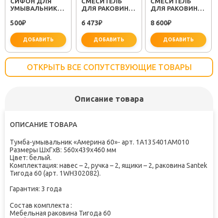
СИФОН ДЛЯ
СМЕСИТЕЛЬ
СМЕСИТЕЛЬ
УМЫВАЛЬНИКА
ДЛЯ РАКОВИНЫ
ДЛЯ РАКОВИНЫ
МИНОР
SEMBOKU ХРОМ
RELAX RELAX-
500
6 473
8 600
(30718050)
₽
TOK-SEM-1011
₽
LS2-01-W0 ХРОМ
₽
ДОБАВИТЬ
ДОБАВИТЬ
ДОБАВИТЬ
ОТКРЫТЬ ВСЕ СОПУТСТВУЮЩИЕ ТОВАРЫ
Описание товара
важно для установки
не забудьте купить
не заб
ОПИСАНИЕ ТОВАРА
Тумба-умывальник «Америна 60»- арт. 1A135401AM010
Размеры
ШxГxВ
:
560x439x460 мм
Цвет:
белый.
Комплектация:
навес – 2, ручка – 2, ящики – 2, раковина Santek
Тигода 60 (арт. 1WH302082).
Гарантия:
3 года
Состав комплекта :
Мебельная раковина Тигода 60