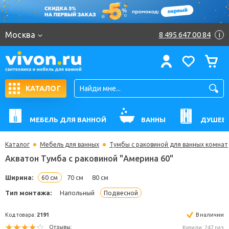
Москва
8 495 647 00 84
i
КАТАЛОГ
МЕБЕЛЬ ДЛЯ ВАННОЙ
ВАННЫ
ДУШЕВ
Каталог
Мебель для ванных
Тумбы с раковиной для ванных комнат
Акватон Тумба с раковиной "Америна 60"
Ширина:
60 см
70 см
80 см
Тип монтажа:
Напольный
Подвесной