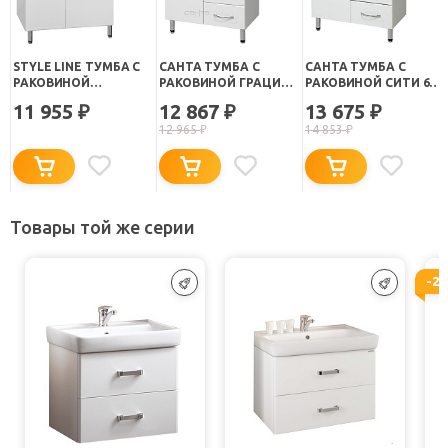
STYLE LINE ТУМБА С
САНТА ТУМБА С
САНТА ТУМБА С
РАКОВИНОЙ
РАКОВИНОЙ ГРАЦИЯ
РАКОВИНОЙ СИТИ 60
СТАНДАРТ №15 60
60 С ЯЩИКАМИ
С ЯЩИКАМИ
11 955
12 867
13 675
₽
₽
₽
12 965
₽
14 853
₽
Товары той же серии
-2