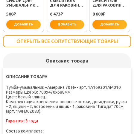
СИФОН ДЛЯ
СМЕСИТЕЛЬ
СМЕСИТЕЛЬ
УМЫВАЛЬНИКА
ДЛЯ РАКОВИНЫ
ДЛЯ РАКОВИНЫ
МИНОР
SEMBOKU ХРОМ
RELAX RELAX-
500
6 473
8 600
(30718050)
₽
TOK-SEM-1011
₽
LS2-01-W0 ХРОМ
₽
ДОБАВИТЬ
ДОБАВИТЬ
ДОБАВИТЬ
ОТКРЫТЬ ВСЕ СОПУТСТВУЮЩИЕ ТОВАРЫ
Описание товара
важно для установки
не забудьте купить
не заб
ОПИСАНИЕ ТОВАРА
Тумба-умывальник «Америна 70 Н» - арт. 1A169301AM010
Размеры ШxГxВ: 700x470x688мм
Цвет: белый глянец.
Комплектация: крепления, опорные ножки, доводчики, ручка
– 2, ящики – 2, встроенный ящик - 1, раковина "Тигода" 70см
(арт. 1WH302083).
Гарантия:
3 года
Состав комплекта :