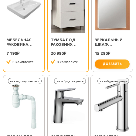
МЕБЕЛЬНАЯ
ТУМБА ПОД
ЗЕРКАЛЬНЫЙ
РАКОВИНА
РАКОВИНУ
ШКАФ
ТИГОДА 70
АМЕРИНА 70 Н
"АМЕРИНА 60" L
7 190
20 990
15 290
₽
₽
₽
В комплекте
В комплекте
ДОБАВИТЬ