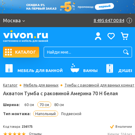
Москва
8 495 647 00 84
i
КАТАЛОГ
МЕБЕЛЬ ДЛЯ ВАННОЙ
ВАННЫ
ДУШЕВ
Каталог
Мебель для ванных
Тумбы с раковиной для ванных комнат
Акватон Тумба с раковиной Америна 70 Н белая
Ширина:
60 см
70 см
80 см
Тип монтажа:
Напольный
Подвесной