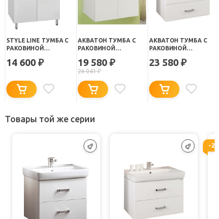
STYLE LINE ТУМБА С
АКВАТОН ТУМБА С
АКВАТОН ТУМБА С
РАКОВИНОЙ
РАКОВИНОЙ
РАКОВИНОЙ
СТАНДАРТ №23 70
"ОПТИМА 70" БЕЛАЯ
"АМЕРИНА 70"
14 600
19 580
23 580
₽
₽
₽
26 041
₽
Товары той же серии
-2