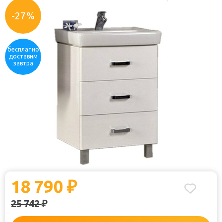
Отзывы:
Купили: 
-27%
бесплатно
доставим
завтра
18 790
₽
25 742
₽