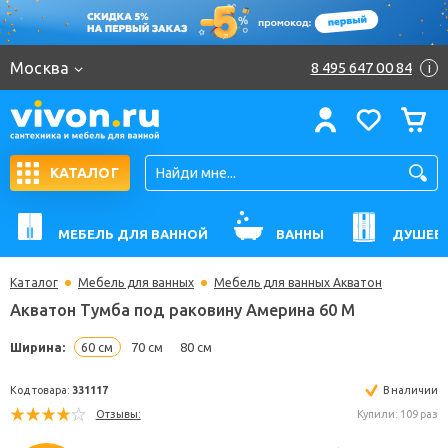
Москва
8 495 647 00 84
i
КАТАЛОГ
МЕБЕЛЬ ДЛЯ ВАННОЙ
ВАННЫ
ДУШЕВ
Каталог
Мебель для ванных
Мебель для ванных Акватон
Акватон Тумба под раковину Америна 60 М
Ширина:
60 см
70 см
80 см
Код товара:
331117
В н