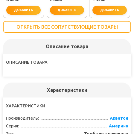
ДОБАВИТЬ
ДОБАВИТЬ
ДОБАВИТЬ
ОТКРЫТЬ ВСЕ СОПУТСТВУЮЩИЕ ТОВАРЫ
Описание товара
не забудьте купить
не забудьте купить
не заб
ОПИСАНИЕ ТОВАРА
Характеристики
ХАРАКТЕРИСТИКИ
Производитель:
Акватон
Серия:
Америна
Тип:
Тумба под раковину