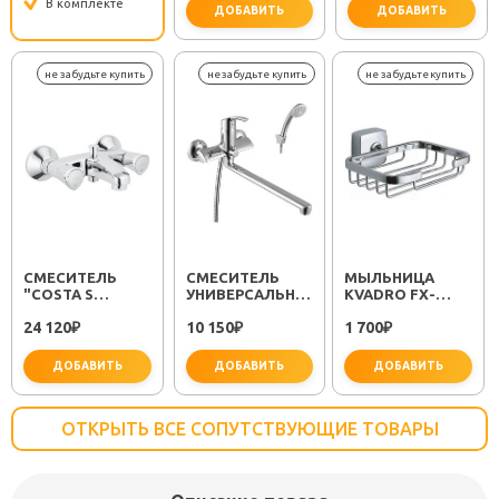
В комплекте
ДОБАВИТЬ
ДОБАВИТЬ
важно 
СМЕСИТЕЛЬ
СМЕСИТЕЛЬ
МЫЛЬНИЦА
"COSTA S
УНИВЕРСАЛЬНЫЙ
KVADRO FX-
25483001"
"PLUS STRIKE
61309
24 120
10 150
1 700
₽
LM1151C"
₽
₽
ДОБАВИТЬ
ДОБАВИТЬ
ДОБАВИТЬ
ОТКРЫТЬ ВСЕ СОПУТСТВУЮЩИЕ ТОВАРЫ
не забудьте купить
не забудьте купить
не заб