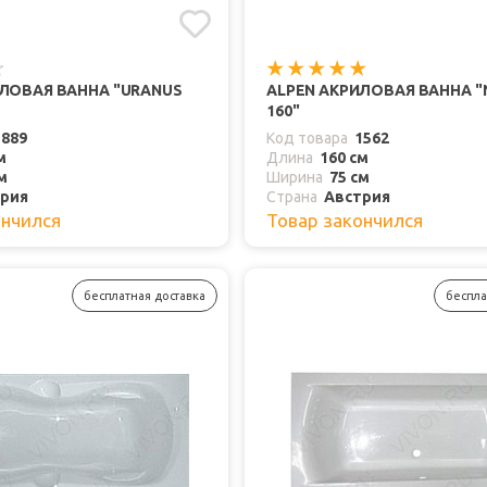
ИЛОВАЯ ВАННА "URANUS
ALPEN АКРИЛОВАЯ ВАННА "
160"
1889
Код товара
1562
м
Длина
160 см
м
Ширина
75 см
рия
Страна
Австрия
ончился
Товар закончился
бесплатная доставка
беспла