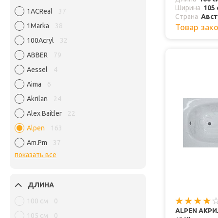
Ширина
105 
1ACReal
37
Страна
Авст
1Marka
38
Товар зак
100Acryl
32
ABBER
79
Aessel
4
Aima
6
Akrilan
24
Alex Baitler
22
Alpen
163
Am.Pm
37
показать все
ДЛИНА
100 см
0
ALPEN АКРИ
105 см
0