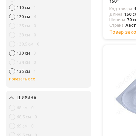
150"
110 см
1
Код товара
Длина
150 с
120 см
4
Ширина
70 с
Страна
Авст
125 см
0
Товар зак
128 см
0
129,5 см
0
130 см
3
134 см
0
135 см
1
показать все
ШИРИНА
68 см
0
68,5 см
0
69 см
0
69,5 см
0