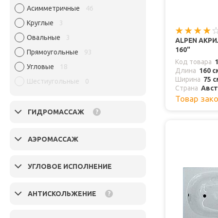
Асимметричные
46
Круглые
3
Овальные
3
ALPEN АКР
160"
Прямоугольные
93
Код товара
Угловые
18
Длина
160 с
Ширина
75 с
Шестиугольные
0
Страна
Авст
Товар зак
ГИДРОМАССАЖ
?
АЭРОМАССАЖ
УГЛОВОЕ ИСПОЛНЕНИЕ
АНТИСКОЛЬЖЕНИЕ
?