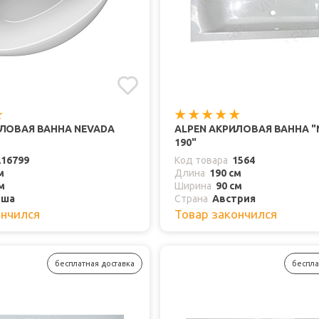
ИЛОВАЯ ВАННА NEVADA
ALPEN АКРИЛОВАЯ ВАННА "
190"
216799
Код товара
1564
м
Длина
190 см
м
Ширина
90 см
ьша
Страна
Австрия
ончился
Товар закончился
бесплатная доставка
беспла