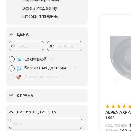
Сифоны-переливы
Экраны под ванну
Шторки для ванны
ЦЕНА
от
до
Со скидкой
59
Бесплатная доставка
117
Доставим завтра
0
СТРАНА
ПРОИЗВОДИТЕЛЬ
ALPEN АКР
160"
Код товара
Длина
160 с