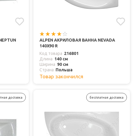
NEPTUN
ALPEN АКРИЛОВАЯ ВАННА NEVADA
140Х90 R
Код товара
216801
Длина
140 см
Ширина
90 см
Страна
Польша
Товар закончился
тная доставка
бесплатная доставка