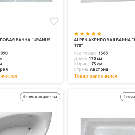
ИЛОВАЯ ВАННА "URANUS
ALPEN АКРИЛОВАЯ ВАННА "
170"
1890
Код товара
1563
м
Длина
170 см
м
Ширина
75 см
рия
Страна
Австрия
ончился
Товар закончился
бесплатная доставка
беспла