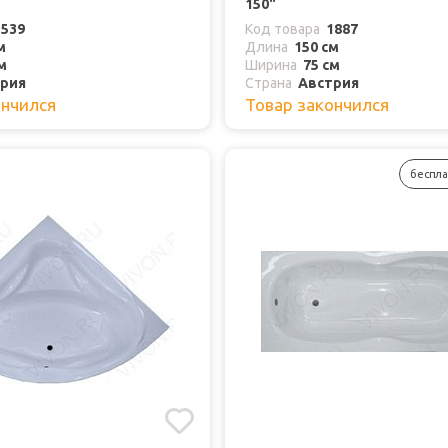
150"
1539
Код товара
1887
м
Длина
150 см
м
Ширина
75 см
рия
Страна
Австрия
ончился
Товар закончился
беспла