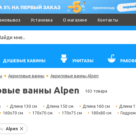
амовывоз
Установка
О магазине
Контакты
ДУШЕВЫЕ КАБИНЫ
УНИТАЗЫ
РАКОВ
ы
Акриловые ванны
Акриловые ванны Alpen
вые ванны Alpen
163 товара
м
Длина 130 см
Длина 150 см
Длина 160 см
Длина 1
160х70 см
170х70 см
170х75 см
180х80 см
Гидром
ь:
Alpen