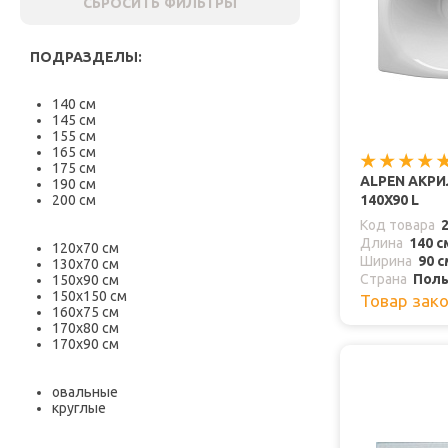
СБРОСИТЬ ФИЛЬТРЫ
ПОДРАЗДЕЛЫ:
140 см
145 см
155 см
165 см
175 см
ALPEN АКР
190 см
200 см
140Х90 L
Код товара
Длина
140 с
120х70 см
Ширина
90 с
130х70 см
Страна
Пол
150х90 см
150х150 см
Товар зак
160х75 см
170х80 см
170х90 см
овальные
круглые