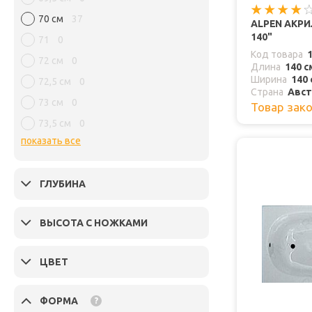
70 см
37
ALPEN АКРИ
140"
71
0
Код товара
72 см
0
Длина
140 с
Ширина
140 
72,5 см
0
Страна
Авст
73 см
0
Товар зак
73,5 см
0
показать все
ГЛУБИНА
ВЫСОТА С НОЖКАМИ
ЦВЕТ
ФОРМА
?