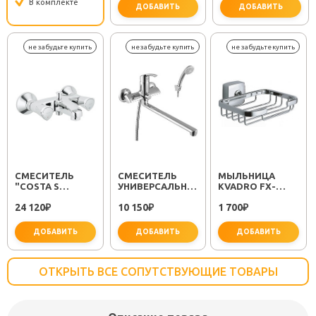
В комплекте
ДОБАВИТЬ
ДОБАВИТЬ
важно 
СМЕСИТЕЛЬ
СМЕСИТЕЛЬ
МЫЛЬНИЦА
"COSTA S
УНИВЕРСАЛЬНЫЙ
KVADRO FX-
25483001"
"PLUS STRIKE
61309
24 120
10 150
1 700
₽
LM1151C"
₽
₽
ДОБАВИТЬ
ДОБАВИТЬ
ДОБАВИТЬ
ОТКРЫТЬ ВСЕ СОПУТСТВУЮЩИЕ ТОВАРЫ
не забудьте купить
не забудьте купить
не заб