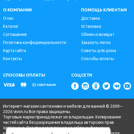
О КОМПАНИИ
ПОМОЩЬ КЛИЕНТАМ
О нас
Доставка
Каталог
Установка
Соглашение
Обмен и возврат
Политика конфиденциальности
Заказать легко
Карта сайта
Советы для дома
Контакты
Способы оплаты
СПОСОБЫ ОПЛАТЫ
СОЦСЕТИ
Интернет-магазин сантехники и мебели для ванной © 2009 –
2026 vivon.ru Все права защищены.
Торговые марки принадлежат их владельцам. Копирование
частей сайта без разрешения владельца авторских прав
запрещено. Вся представленная на сайте информация,
касающаяся технических характеристик, наличия на складе,